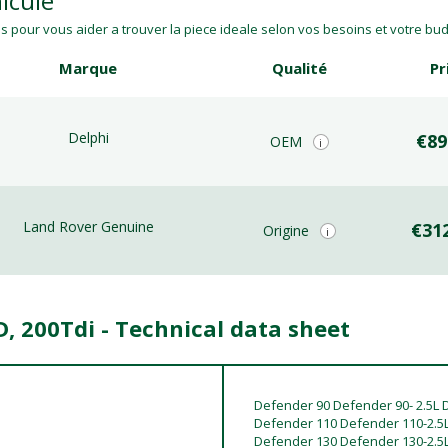
icule
 pour vous aider a trouver la piece ideale selon vos besoins et votre budg
Marque
Qualité
Pr
Delphi
€89
OEM
i
Land Rover Genuine
€31
Origine
i
D, 200Tdi - Technical data sheet
Defender 90 Defender 90- 2.5L 
Defender 110 Defender 110-2.5L
Defender 130 Defender 130-2.5L