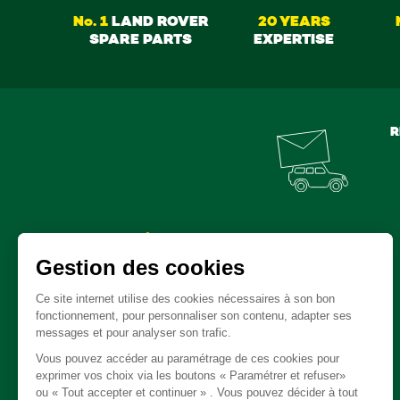
No. 1
LAND ROVER
20 YEARS
SPARE PARTS
EXPERTISE
R
Spare parts
Clutch - Gearbox - Transfert box
Cable