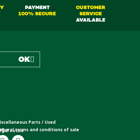
RY
PAYMENT
CUSTOMER
E
100% SECURE
SERVICE
AVAILABLE
OK
iscellaneous Parts / Used
eneral terms and conditions of sale
AQ
egal notice