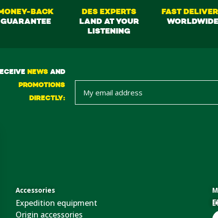
MONEY-BACK
DES EXPERTS
FAST DELIVE
GUARANTEE
LAND AT YOUR
WORLDWID
LISTENING
ECEIVE
NEWS
AND
PROMOTIONS
DIRECTLY:
Accessories
M
Expedition equipment
G
F
L
Origin accessories