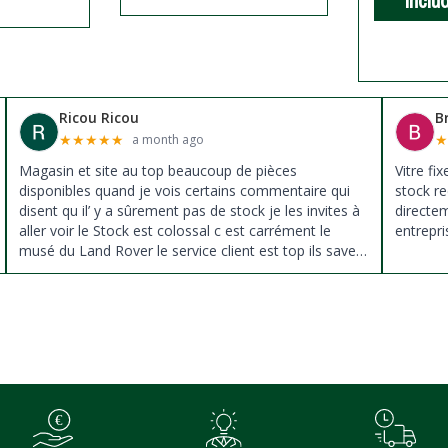
inclu
Ricou Ricou
B
★
★
★
★
★
a month ago
Magasin et site au top beaucoup de pièces
Vitre fi
disponibles quand je vois certains commentaire qui
stock re
disent qu il’ y a sûrement pas de stock je les invites à
directe
aller voir le Stock est colossal c est carrément le
entrepri
musé du Land Rover le service client est top ils savent
donné des conseils et ne pousse pas à la vente ils
sont vraiment au top du top merci à tous