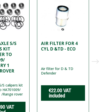
XLE S/S
AIR FILTER FOR 4
RED 
S KIT
CYL D &TD - ECO
BATT
ER TO
COVE
9/
RY 1
Air filter for D & TD
Red PV
 ROVER
Defender
Termin
/S calipers kit
€22.00
VAT
€
to HA701009/
1 /Range rover
included
i
.90
VAT