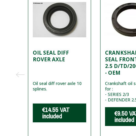
OIL SEAL DIFF
CRANKSHAF
ROVER AXLE
SEAL FRONT 
TO
2.5 D/TD/2
- OEM
p to
Oil seal diff rover axle 10
Crankshaft oil s
splines.
for :
- SERIES 2/3
- DEFENDER 2.
€14.55
VAT
€9.50
VA
included
included