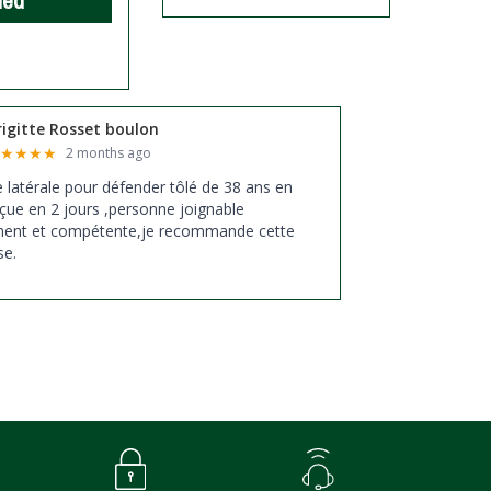
ded
rigitte Rosset boulon
★
★
★
★
★
2 months ago
xe latérale pour défender tôlé de 38 ans en
çue en 2 jours ,personne joignable
ment et compétente,je recommande cette
se.