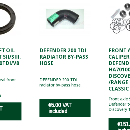
T OIL
DEFENDER 200 TDI
FRONT A
SII/SIII,
RADIATOR BY-PASS
CALIPER
00TDI/V8
HOSE
DEFEND
HA70100
DISCOVE
eal front
DEFENDER 200 TDI
/RANGE
radiator by-pass hose.
CLASSIC
5
Front axle S
€5.00
VAT
Defender 
T
Discovery 
included
€151