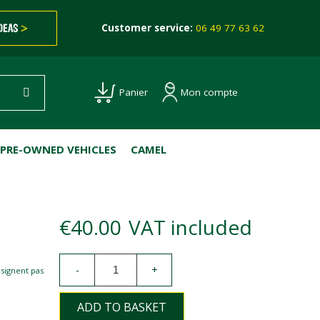
IDEAS
>
Customer service:
06 49 77 63 62
Mon compte
Panier
PRE-OWNED VEHICLES
CAMEL
€40.00
VAT included
-
+
esignent pas
ADD TO BASKET