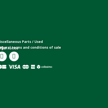
iscellaneous Parts / Used
eneral terms and conditions of sale
AQ
egal notice