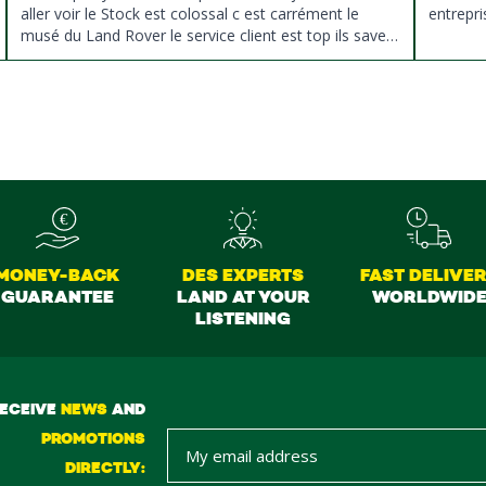
aller voir le Stock est colossal c est carrément le
entrepri
musé du Land Rover le service client est top ils savent
donné des conseils et ne pousse pas à la vente ils
sont vraiment au top du top merci à tous
MONEY-BACK
DES EXPERTS
FAST DELIVE
GUARANTEE
LAND AT YOUR
WORLDWID
LISTENING
ECEIVE
NEWS
AND
PROMOTIONS
DIRECTLY: