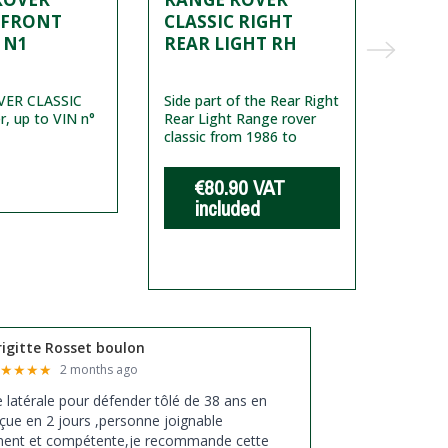
 FRONT
CLASSIC RIGHT
FRO
 N1
REAR LIGHT RH
GLAS
CHAN
VER CLASSIC
Side part of the Rear Right
Strip f
er, up to VIN n°
Rear Light Range rover
classic
classic from 1986 to
glass l
€80.90
VAT
€
included
i
rigitte Rosset boulon
★
★
★
★
★
2 months ago
xe latérale pour défender tôlé de 38 ans en
çue en 2 jours ,personne joignable
ment et compétente,je recommande cette