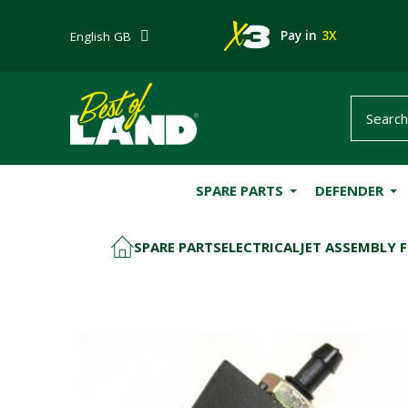
Pay in
3X
English GB
SPARE PARTS
DEFENDER
SPARE PARTS
ELECTRICAL
JET ASSEMBLY 
HOME