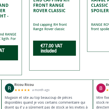
 AND
FRONT RANGE
CLASSIC
ER
ROVER CLASSIC
SPOILER
HT -
End capping RH front
RANGE RO
Range Rover classic
front spoil
and RANGE
ligth. For
€77.00
VAT
AT
included
Ricou Ricou
B
★
★
★
★
★
a month ago
Magasin et site au top beaucoup de pièces
Vitre fi
disponibles quand je vois certains commentaire qui
stock re
disent qu il’ y a sûrement pas de stock je les invites à
directe