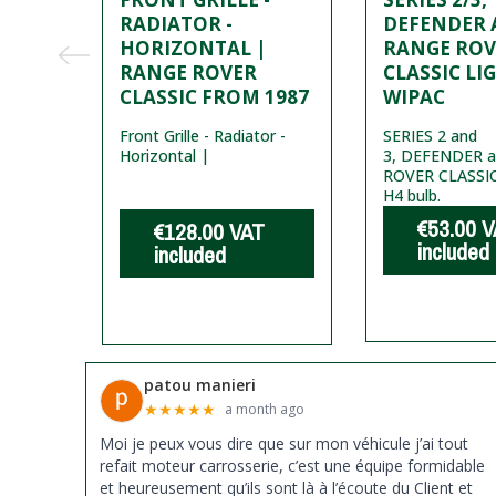
C
RADIATOR -
DEFENDER
.
HORIZONTAL |
RANGE ROV
 ON
RANGE ROVER
CLASSIC LIG
CLASSIC FROM 1987
WIPAC
Classic
Front Grille - Radiator -
SERIES 2 and
ember
Horizontal |
3, DEFENDER 
ROVER CLASSIC 
H4 bulb.
€53.00
V
T
€128.00
VAT
included
included
patou manieri
★
★
★
★
★
a month ago
Moi je peux vous dire que sur mon véhicule j’ai tout
refait moteur carrosserie, c’est une équipe formidable
et heureusement qu’ils sont là à l’écoute du Client et