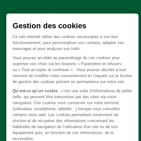
Spare parts
Clutch - Gearbox - Transfert box
Cable
Body / Chassis
Steering
Exhaust
Electrical
Brakes
Trim
Engine
Cooling / Heating / Air conditionning
Suspension