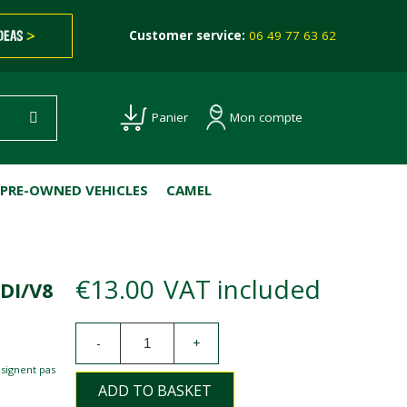
IDEAS
>
Customer service:
06 49 77 63 62
Mon compte
Panier
PRE-OWNED VEHICLES
CAMEL
€13.00
VAT included
DI/V8
-
+
esignent pas
ADD TO BASKET