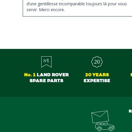
d’une gentillesse incomparable toujours là pour vous
servir. Merci encore.
No. 1
LAND ROVER
20 YEARS
SPARE PARTS
EXPERTISE
R