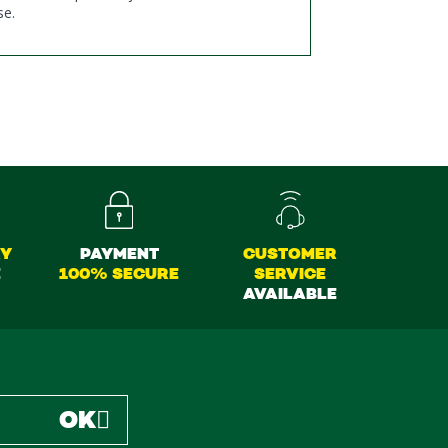
se.
RY
PAYMENT
CUSTOMER
E
100% SECURE
SERVICE
AVAILABLE
OK