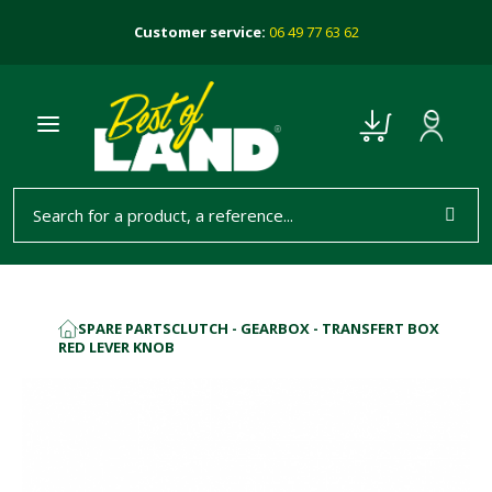
Customer service:
06 49 77 63 62
SPARE PARTS
CLUTCH - GEARBOX - TRANSFERT BOX
HOME
RED LEVER KNOB