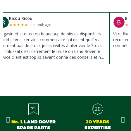
Ricou Ricou
Br
★
★
★
★
★
★
a month ago
agasin et site au top beaucoup de pièces disponibles
Vitre fix
uand je vois certains commentaire qui disent qu il’ y a
reçue en 
ûrement pas de stock je les invites à aller voir le Stock
compéten
st colossal c est carrément le musé du Land Rover le
ervice client est top ils savent donné des conseils et ne
ousse pas à la vente ils sont vraiment au top du top
erci à tous
No. 1
LAND ROVER
20 YEARS
SPARE PARTS
EXPERTISE