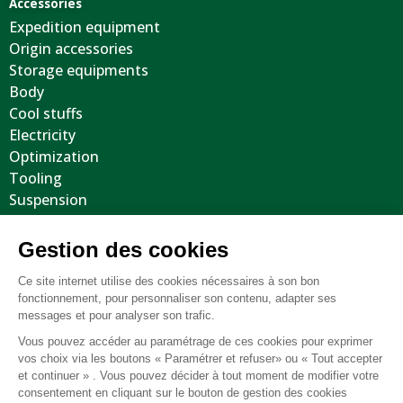
Accessories
Expedition equipment
Origin accessories
Storage equipments
Body
Cool stuffs
Electricity
Optimization
Tooling
Suspension
Recovery equipment
Body protections
Steering wheels
Wheels / Tyres / Accessories
Miscellaneous Parts / Used
General terms and conditions of sale
FAQ
Legal notice