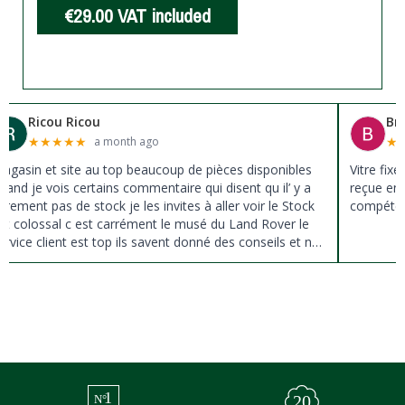
€29.00
VAT included
Ricou Ricou
Br
★
★
★
★
★
★
a month ago
agasin et site au top beaucoup de pièces disponibles
Vitre fix
uand je vois certains commentaire qui disent qu il’ y a
reçue en 
ûrement pas de stock je les invites à aller voir le Stock
compéten
st colossal c est carrément le musé du Land Rover le
ervice client est top ils savent donné des conseils et ne
ousse pas à la vente ils sont vraiment au top du top
erci à tous