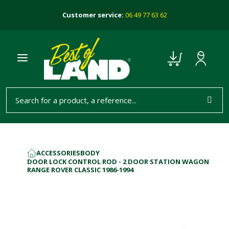
Customer service:
06 49 77 63 62
ACCESSORIES
BODY
HOME
DOOR LOCK CONTROL ROD - 2 DOOR STATION WAGON
RANGE ROVER CLASSIC 1986-1994