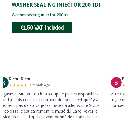
WASHER SEALING INJECTOR 200 TDI
Washer sealing injector 200tdi
€1.50
VAT included
Ricou Ricou
Br
★
★
★
★
★
★
a month ago
agasin et site au top beaucoup de pièces disponibles
Vitre fix
uand je vois certains commentaire qui disent qu il’ y a
reçue en 
ûrement pas de stock je les invites à aller voir le Stock
compéten
st colossal c est carrément le musé du Land Rover le
ervice client est top ils savent donné des conseils et ne
ousse pas à la vente ils sont vraiment au top du top