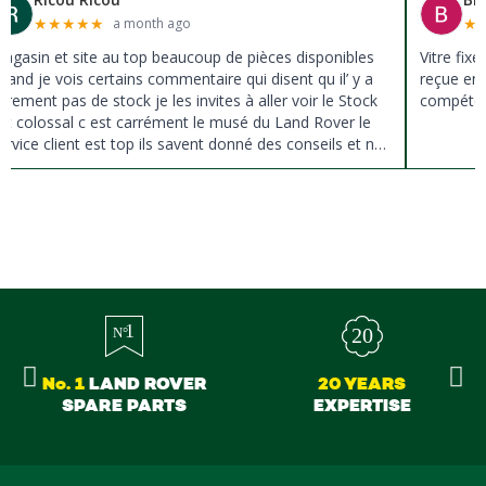
★
★
★
★
★
★
a month ago
agasin et site au top beaucoup de pièces disponibles
Vitre fix
uand je vois certains commentaire qui disent qu il’ y a
reçue en 
ûrement pas de stock je les invites à aller voir le Stock
compéten
st colossal c est carrément le musé du Land Rover le
ervice client est top ils savent donné des conseils et ne
ousse pas à la vente ils sont vraiment au top du top
erci à tous
No. 1
LAND ROVER
20 YEARS
SPARE PARTS
EXPERTISE