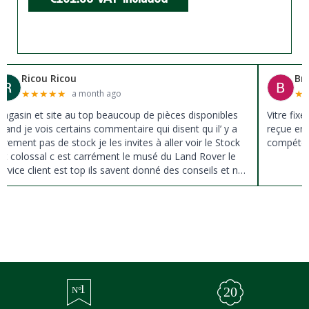
Ricou Ricou
Br
★
★
★
★
★
★
a month ago
agasin et site au top beaucoup de pièces disponibles
Vitre fix
uand je vois certains commentaire qui disent qu il’ y a
reçue en 
ûrement pas de stock je les invites à aller voir le Stock
compéten
st colossal c est carrément le musé du Land Rover le
ervice client est top ils savent donné des conseils et ne
ousse pas à la vente ils sont vraiment au top du top
erci à tous