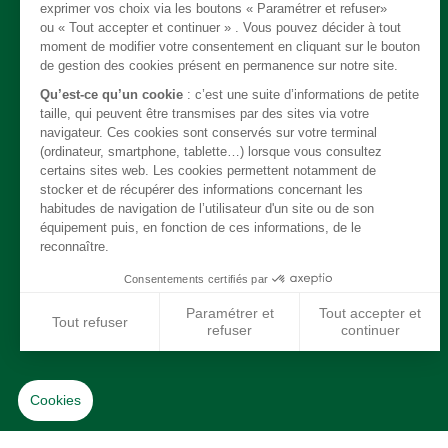
Clutch - Gearbox - Transfert box
Cable
Body / Chassis
Steering
Exhaust
Electrical
Brakes
Trim
Engine
Cooling / Heating / Air conditionning
Suspension
Fuel system
Driveline
Wheels & Tyres