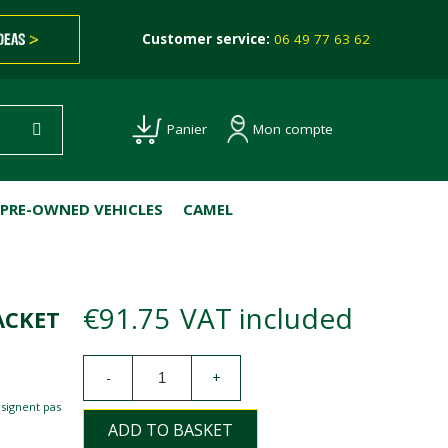
IDEAS
>
Customer service:
06 49 77 63 62
Mon compte
Panier
PRE-OWNED VEHICLES
CAMEL
€91.75
VAT included
ACKET
-
+
esignent pas
ADD TO BASKET