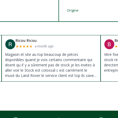
Origine
Ricou Ricou
B
★
★
★
★
★
a month ago
Magasin et site au top beaucoup de pièces
Vitre fi
disponibles quand je vois certains commentaire qui
stock re
disent qu il’ y a sûrement pas de stock je les invites à
directe
aller voir le Stock est colossal c est carrément le
entrepri
musé du Land Rover le service client est top ils savent
donné des conseils et ne pousse pas à la vente ils
sont vraiment au top du top merci à tous