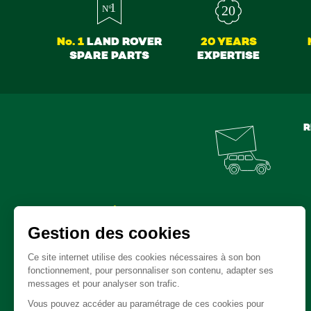
No. 1
LAND ROVER
20 YEARS
SPARE PARTS
EXPERTISE
R
Spare parts