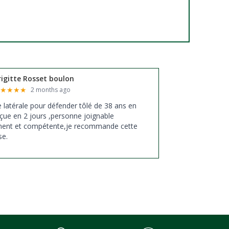
rigitte Rosset boulon
★
★
★
★
★
2 months ago
xe latérale pour défender tôlé de 38 ans en
çue en 2 jours ,personne joignable
ment et compétente,je recommande cette
se.