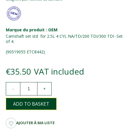
Marque du produit : OEM
Camshaft set std for 2.5L 4 CYL NA/TD/200 TDI/300 TDI -Set
of 4.
(90519055 ETC8442)
€35.50
VAT included
-
+
ADD TO BASKET
AJOUTER À MA LISTE