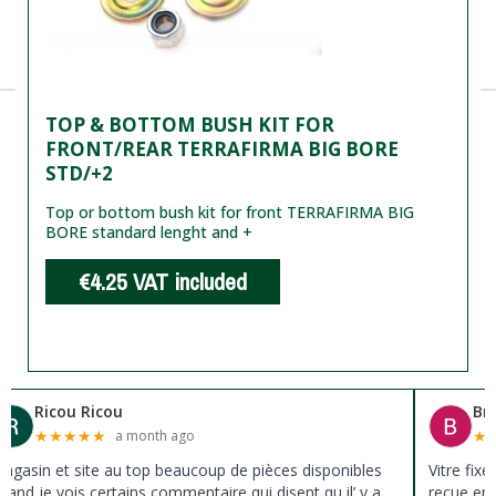
TOP & BOTTOM BUSH KIT FOR
FRONT/REAR TERRAFIRMA BIG BORE
STD/+2
Top or bottom bush kit for front TERRAFIRMA BIG
BORE standard lenght and +
€4.25
VAT included
Ricou Ricou
Br
★
★
★
★
★
★
a month ago
agasin et site au top beaucoup de pièces disponibles
Vitre fix
uand je vois certains commentaire qui disent qu il’ y a
reçue en 