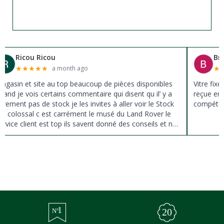
Ricou Ricou
Br
★
★
★
★
★
★
a month ago
agasin et site au top beaucoup de pièces disponibles
Vitre fix
uand je vois certains commentaire qui disent qu il’ y a
reçue en 
ûrement pas de stock je les invites à aller voir le Stock
compéten
st colossal c est carrément le musé du Land Rover le
ervice client est top ils savent donné des conseils et ne
ousse pas à la vente ils sont vraiment au top du top
erci à tous