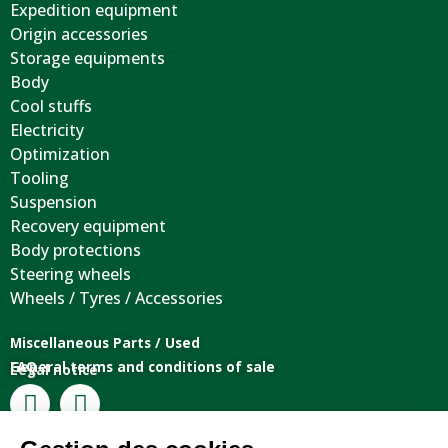
Expedition equipment
Origin accessories
Storage equipments
Body
Cool stuffs
Electricity
Optimization
Tooling
Suspension
Recovery equipment
Body protections
Steering wheels
Wheels / Tyres / Accessories
Miscellaneous Parts / Used
General terms and conditions of sale
FAQ
Legal notice