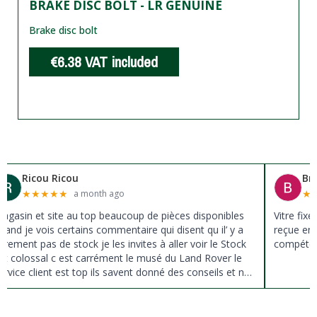
BRAKE DISC BOLT - LR GENUINE
Brake disc bolt
€6.38
VAT included
Ricou Ricou
Br
★
★
★
★
★
★
a month ago
agasin et site au top beaucoup de pièces disponibles
Vitre fix
uand je vois certains commentaire qui disent qu il’ y a
reçue en 
ûrement pas de stock je les invites à aller voir le Stock
compéten
st colossal c est carrément le musé du Land Rover le
ervice client est top ils savent donné des conseils et ne
ousse pas à la vente ils sont vraiment au top du top
erci à tous