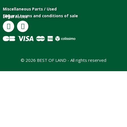
Miscellaneous Parts / Used
General terms and conditions of sale
FAQ
Legal notice
© 2026 BEST OF LAND - All rights reserved