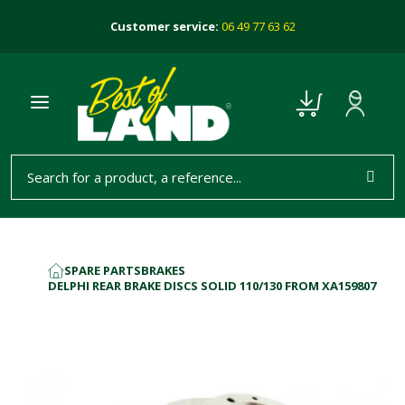
Customer service:
06 49 77 63 62
SPARE PARTS
BRAKES
HOME
DELPHI REAR BRAKE DISCS SOLID 110/130 FROM XA159807