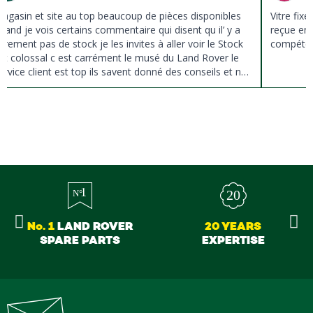
agasin et site au top beaucoup de pièces disponibles
Vitre fix
uand je vois certains commentaire qui disent qu il’ y a
reçue en 
ûrement pas de stock je les invites à aller voir le Stock
compéten
st colossal c est carrément le musé du Land Rover le
ervice client est top ils savent donné des conseils et ne
ousse pas à la vente ils sont vraiment au top du top
erci à tous
No. 1
LAND ROVER
20 YEARS
SPARE PARTS
EXPERTISE