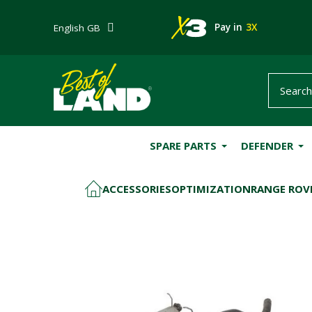
Pay in
3X
English GB
SPARE PARTS
DEFENDER
ACCESSORIES
OPTIMIZATION
RANGE ROVE
HOME