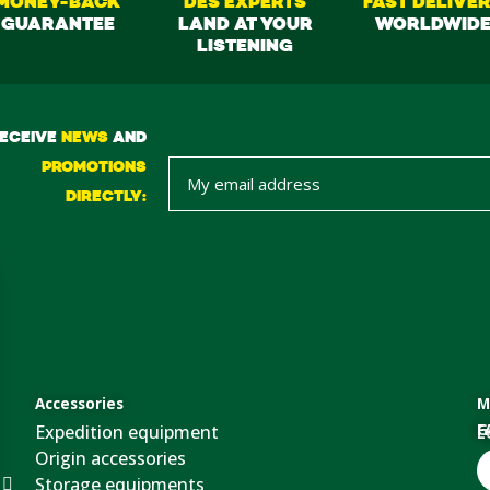
MONEY-BACK
DES EXPERTS
FAST DELIVE
GUARANTEE
LAND AT YOUR
WORLDWID
LISTENING
ECEIVE
NEWS
AND
PROMOTIONS
DIRECTLY:
Accessories
M
Expedition equipment
G
F
L
Origin accessories
Storage equipments