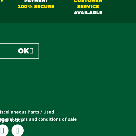
RY
PAYMENT
CUSTOMER
E
100% SECURE
SERVICE
AVAILABLE
OK
iscellaneous Parts / Used
eneral terms and conditions of sale
AQ
egal notice