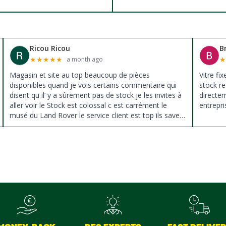
Ricou Ricou
B
★
★
★
★
★
a month ago
Magasin et site au top beaucoup de pièces
Vitre fi
disponibles quand je vois certains commentaire qui
stock re
disent qu il’ y a sûrement pas de stock je les invites à
directe
aller voir le Stock est colossal c est carrément le
entrepri
musé du Land Rover le service client est top ils savent
donné des conseils et ne pousse pas à la vente ils
sont vraiment au top du top merci à tous