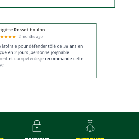
rigitte Rosset boulon
★
★
★
★
★
2 months ago
xe latérale pour défender tôlé de 38 ans en
çue en 2 jours ,personne joignable
ment et compétente,je recommande cette
se.