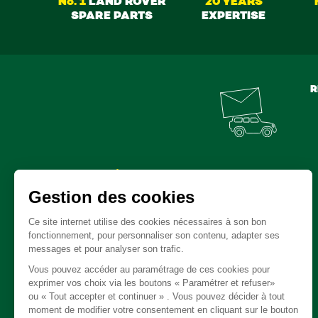
No. 1
LAND ROVER
20 YEARS
SPARE PARTS
EXPERTISE
R
Spare parts
Clutch - Gearbox - Transfert box
Cable
Body / Chassis