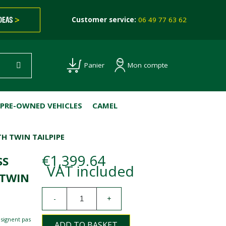
IDEAS
>
Customer service:
06 49 77 63 62
Mon compte
Panier
PRE-OWNED VEHICLES
CAMEL
TH TWIN TAILPIPE
€1,399.64
SS
VAT included
 TWIN
-
+
esignent pas
ADD TO BASKET