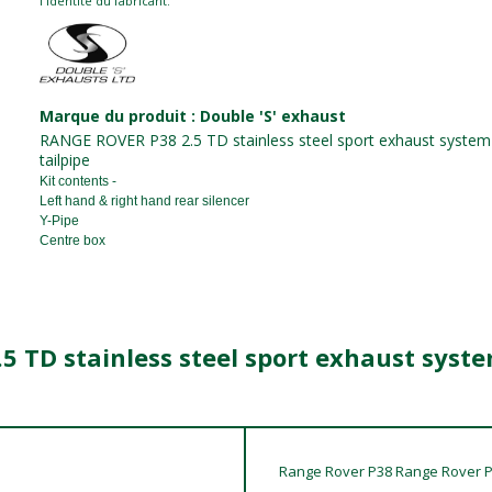
l identite du fabricant.
Marque du produit : Double 'S' exhaust
RANGE ROVER P38 2.5 TD stainless steel sport exhaust system 
tailpipe
Kit contents -
Left hand & right hand rear silencer
Y-Pipe
Centre box
5 TD stainless steel sport exhaust syste
Range Rover P38 Range Rover P3