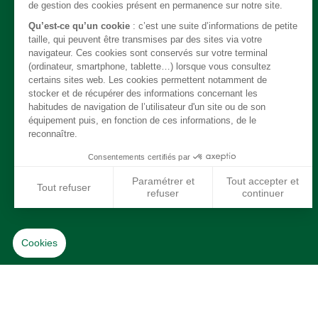
Steering
Exhaust
Electrical
Brakes
Trim
Engine
Cooling / Heating / Air conditionning
Suspension
Fuel system
Driveline
Wheels & Tyres