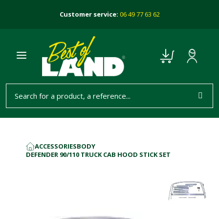
Customer service:
06 49 77 63 62
ACCESSORIES
BODY
HOME
DEFENDER 90/110 TRUCK CAB HOOD STICK SET