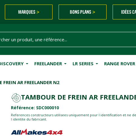
MARQUES
BONS PLANS
IDÉES C
>
>
DISCOVERY
FREELANDER
LR SERIES
RANGE ROVER
 FREIN AR FREELANDER N2
TAMBOUR DE FREIN AR FREELAND
Référence: SDC000010
References constructeurs utilisees uniquement pour l identification et ne d
l identite du fabricant.