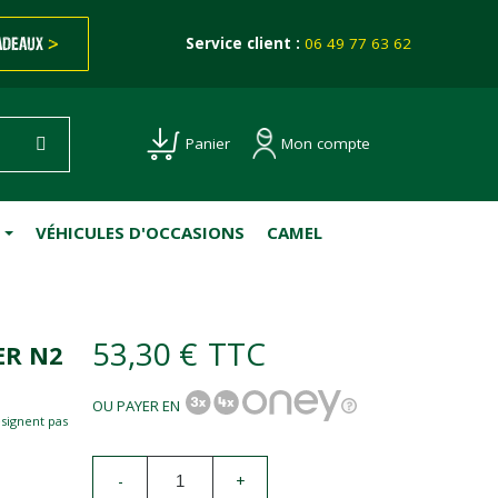
ADEAUX
>
Service client :
06 49 77 63 62
Mon compte
Panier
VÉHICULES D'OCCASIONS
CAMEL
53,30 €
TTC
ER N2
OU PAYER EN
esignent pas
-
+