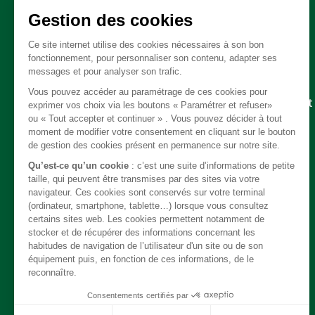
Pièces détachées
Embrayage - Boite de vitesse / boite de transfert
Câble
Carrosserie / Chassis
Direction
Echappement
Electricité
Freinage
Intérieur
Moteur
Refroidissement / chauffage / clim
Suspension
Système de carburant
Transmission