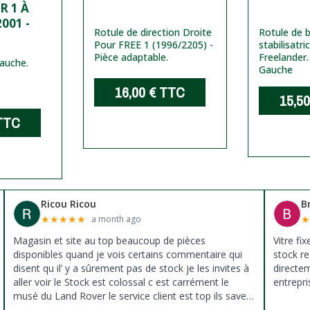
R 1 À
001 -
Rotule de direction Droite
Rotule de 
Pour FREE 1 (1996/2205) -
stabilisatr
Pièce adaptable.
Freelander
gauche.
Gauche
16,00 €
TTC
15,50
TTC
Ricou Ricou
B
★
★
★
★
★
a month ago
Magasin et site au top beaucoup de pièces
Vitre fi
disponibles quand je vois certains commentaire qui
stock re
disent qu il’ y a sûrement pas de stock je les invites à
directe
aller voir le Stock est colossal c est carrément le
entrepri
musé du Land Rover le service client est top ils savent
donné des conseils et ne pousse pas à la vente ils