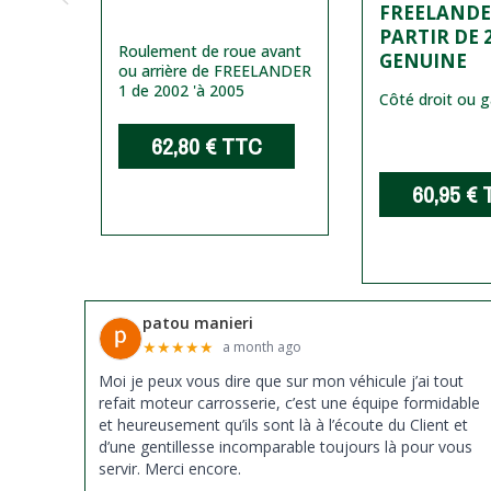
2001
FREELANDE
PARTIR DE 2
Roulement de roue avant
GENUINE
ou arrière de FREELANDER
de
1 de 2002 'à 2005
Côté droit ou 
tir de
62,80 €
TTC
C
60,95 €
patou manieri
★
★
★
★
★
a month ago
Moi je peux vous dire que sur mon véhicule j’ai tout
refait moteur carrosserie, c’est une équipe formidable
et heureusement qu’ils sont là à l’écoute du Client et
d’une gentillesse incomparable toujours là pour vous
servir. Merci encore.