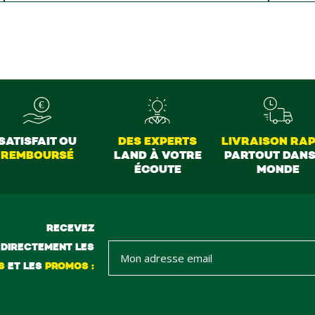
sont vraiment au top du top merci à tous
SATISFAIT OU
DES EXPERTS
LIVRAISON RAP
REMBOURSÉ
LAND À VOTRE
PARTOUT DANS
ÉCOUTE
MONDE
RECEVEZ
DIRECTEMENT LES
S
ET LES
PROMOS :