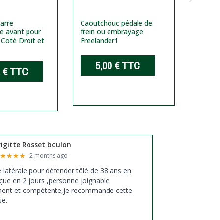
barre
Caoutchouc pédale de
Rotule 
ice avant pour
frein ou embrayage
Gauche
.
Coté Droit et
Freelander1
(1996/
adapta
5,00 €
TTC
 €
TTC
1
rigitte Rosset boulon
★
★
★
★
★
2 months ago
xe latérale pour défender tôlé de 38 ans en
çue en 2 jours ,personne joignable
ment et compétente,je recommande cette
se.