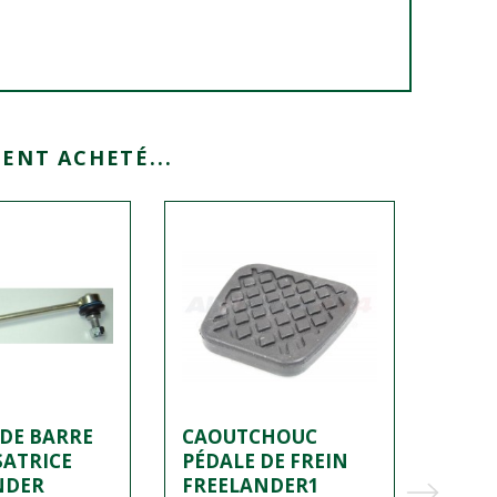
ENT ACHETÉ...
DE BARRE
CAOUTCHOUC
ROTU
SATRICE
PÉDALE DE FREIN
DIRE
NDER
FREELANDER1
FREE