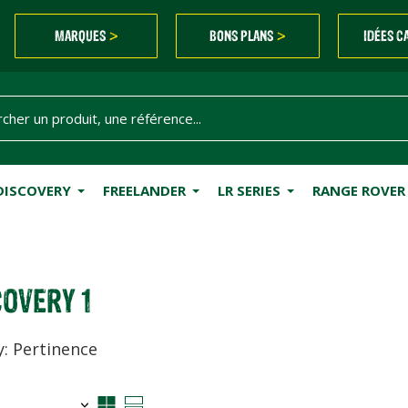
MARQUES
BONS PLANS
IDÉES C
>
>
DISCOVERY
FREELANDER
LR SERIES
RANGE ROVER
OVERY 1
y: Pertinence