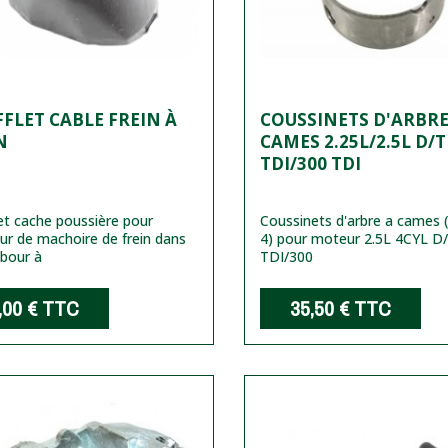
FLET CABLE FREIN À
COUSSINETS D'ARBRE
N
CAMES 2.25L/2.5L D/
TDI/300 TDI
et cache poussière pour
Coussinets d'arbre a cames (
ur de machoire de frein dans
4) pour moteur 2.5L 4CYL D
bour à
TDI/300
,00 €
TTC
35,50 €
TTC