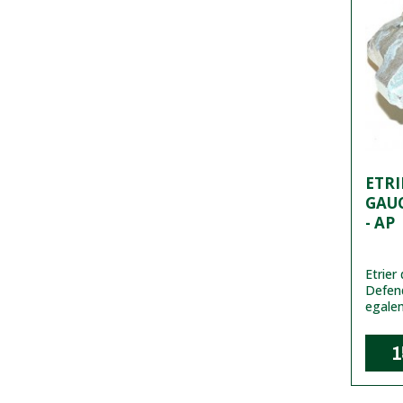
ETRI
GAUC
- AP
Etrier
Defen
egale
1