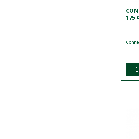
CON
175 
Conne
1