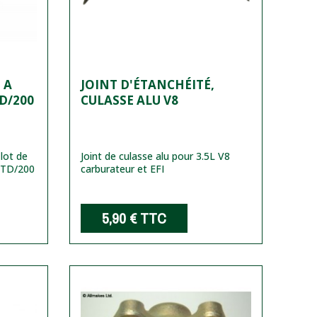
 A
JOINT D'ÉTANCHÉITÉ,
TD/200
CULASSE ALU V8
lot de
Joint de culasse alu pour 3.5L V8
/TD/200
carburateur et EFI
5,90 €
TTC