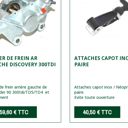
ER DE FREIN AR
ATTACHES CAPOT INO
HE DISCOVERY 300TDI
PAIRE
 de frein arrière gauche de
Attaches capot inox / Néopr
der 90 300tdi/TD5/TD4 et
paire.
ment
Evite toute ouverture
59,60 €
TTC
40,50 €
TTC