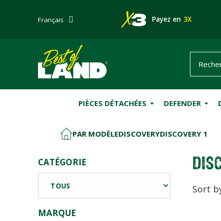
Payez en
3X
Français
PIÈCES DÉTACHÉES
DEFENDER
PAR MODÈLE
DISCOVERY
DISCOVERY 1
ACCUEIL
DISC
CATÉGORIE
Sort b
MARQUE