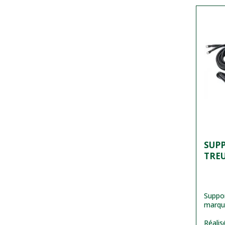
SUP
TRE
Suppor
marq
Réalis