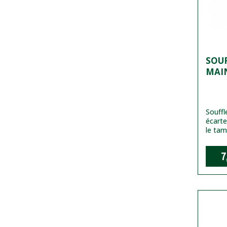
SOUF
MAI
Souffl
écarte
le tam
7