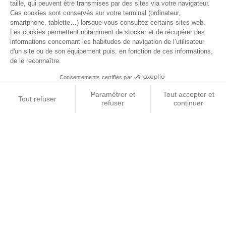
AUTOCOLLANT G4 CHALLENGE 6 X 12 CM
Autocollant G4 CHALLENGE.
6 X 12 CM
5,40 €
TTC