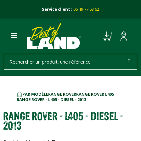
Service client :
06 49 77 63 62
PAR MODÈLE
RANGE ROVER
RANGE ROVER L405
ACCUEIL
RANGE ROVER - L405 - DIESEL - 2013
RANGE ROVER - L405 - DIESEL -
2013