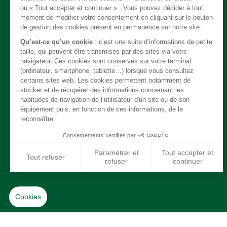
Câble
Carrosserie / Chassis
Direction
Echappement
Electricité
Freinage
Intérieur
Moteur
Refroidissement / chauffage / clim
Suspension
Système de carburant
Transmission
Jantes / Pneumatiques