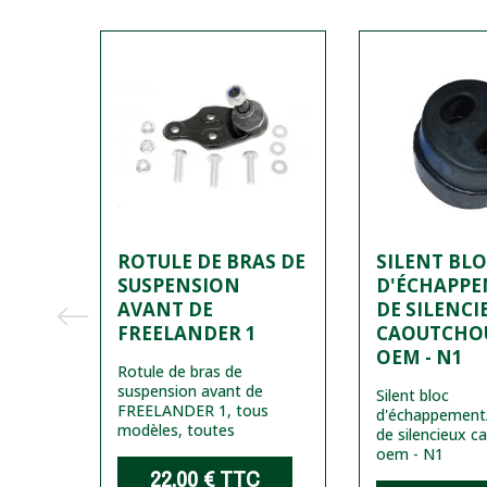
E
ROTULE DE BRAS DE
SILENT BL
E
SUSPENSION
D'ÉCHAPP
NDER
AVANT DE
DE SILENCI
2001
FREELANDER 1
CAOUTCHOU
OEM - N1
Rotule de bras de
suspension avant de
de
Silent bloc
FREELANDER 1, tous
d'échappement
modèles, toutes
tir de
de silencieux c
oem - N1
22,00 €
TTC