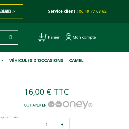
ADEAUX
>
Service client :
06 49 77 63 62
Mon compte
Panier
VÉHICULES D'OCCASIONS
CAMEL
16,00 €
TTC
OU PAYER EN
esignent pas
-
+