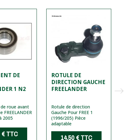
ENT DE
ROTULE DE
TAMB
E
DIRECTION GAUCHE
AR F
DER 1 N2
FREELANDER
de roue avant
Rotule de direction
Tambou
 de FREELANDER
Gauche Pour FREE 1
pour F
'à 2005
(1996/205)
Pièce
de 200
adaptable
 €
TTC
5
14,50 €
TTC