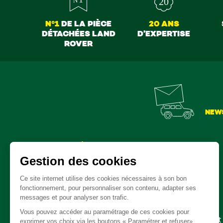
N°1
DE LA PIÈCE
20 ANS
DÉTACHÉES LAND
D’EXPERTISE
ROVER
NEW
Pièces détachées
Embrayage - Boite de vitesse / boite de transfert