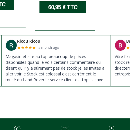
TC
60,95 €
TTC
Ricou Ricou
B
★
★
★
★
★
a month ago
Magasin et site au top beaucoup de pièces
Vitre fi
disponibles quand je vois certains commentaire qui
stock re
disent qu il’ y a sûrement pas de stock je les invites à
directe
aller voir le Stock est colossal c est carrément le
entrepri
musé du Land Rover le service client est top ils savent
donné des conseils et ne pousse pas à la vente ils
sont vraiment au top du top merci à tous