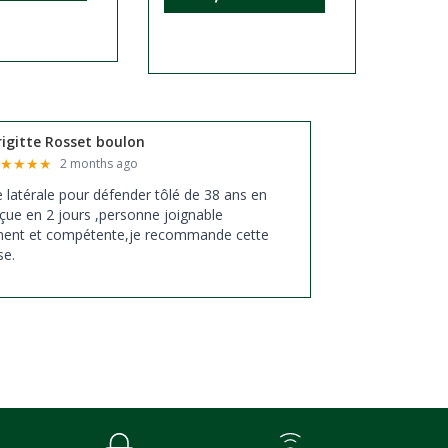
rigitte Rosset boulon
★
★
★
★
★
2 months ago
xe latérale pour défender tôlé de 38 ans en
çue en 2 jours ,personne joignable
ment et compétente,je recommande cette
se.