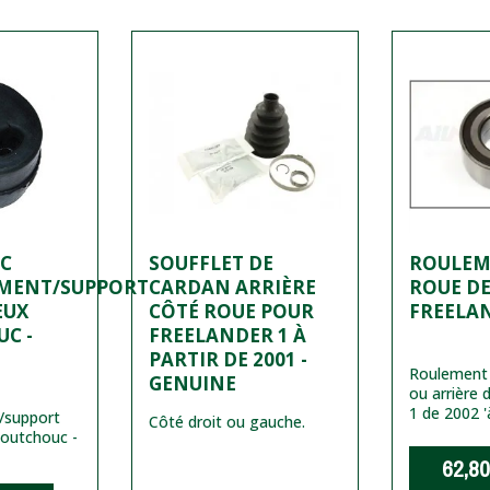
OC
SOUFFLET DE
ROULEM
EMENT/SUPPORT
CARDAN ARRIÈRE
ROUE D
EUX
CÔTÉ ROUE POUR
FREELAN
C -
FREELANDER 1 À
PARTIR DE 2001 -
Roulement 
GENUINE
ou arrière
1 de 2002 
/support
Côté droit ou gauche.
aoutchouc -
62,80