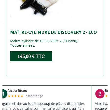
MAÎTRE-CYLINDRE DE DISCOVERY 2 - ECO
Maître-cylindre de DISCOVERY 2 (TD5/V8).
Toutes années.
145,00 €
TTC
Ricou Ricou
Br
★
★
★
★
★
★
a month ago
agasin et site au top beaucoup de pièces disponibles
Vitre fix
uand je vois certains commentaire qui disent qu il’ y a
reçue en 