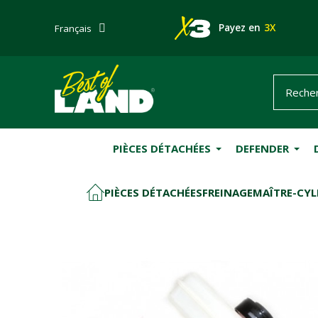
Payez en
3X
Français
PIÈCES DÉTACHÉES
DEFENDER
PIÈCES DÉTACHÉES
FREINAGE
MAÎTRE-CYL
ACCUEIL