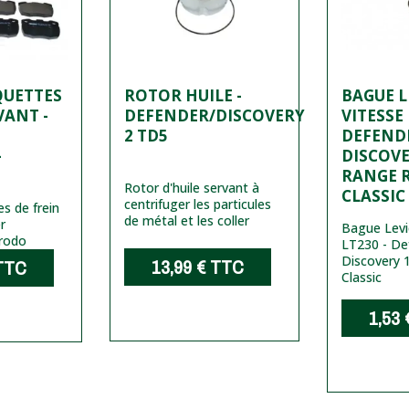
QUETTES
ROTOR HUILE -
BAGUE L
VANT -
DEFENDER/DISCOVERY
VITESSE 
2 TD5
DEFENDE
-
DISCOVE
RANGE 
Rotor d'huile servant à
CLASSIC
centrifuger les particules
es de frein
de métal et les coller
r
Bague Levi
erodo
LT230 - De
Discovery 
13,99 €
TTC
TTC
Classic
1,53 