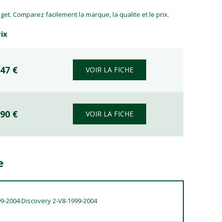
et. Comparez facilement la marque, la qualite et le prix.
rix
,47 €
VOIR LA FICHE
,90 €
VOIR LA FICHE
e
99-2004 Discovery 2-V8-1999-2004