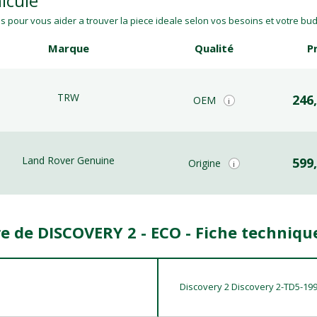
icule
 pour vous aider a trouver la piece ideale selon vos besoins et votre budg
Marque
Qualité
P
TRW
246
OEM
i
Land Rover Genuine
599
Origine
i
re de DISCOVERY 2 - ECO - Fiche techniqu
Discovery 2 Discovery 2-TD5-19