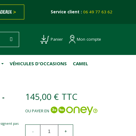
ADEAUX
>
Service client :
06 49 77 63 62
Mon compte
Panier
VÉHICULES D'OCCASIONS
CAMEL
145,00 €
TTC
 -
OU PAYER EN
esignent pas
-
+