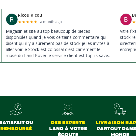
Ricou Ricou
B
★
★
★
★
★
a month ago
Magasin et site au top beaucoup de pièces
Vitre fi
disponibles quand je vois certains commentaire qui
stock re
disent qu il’ y a sûrement pas de stock je les invites à
directe
aller voir le Stock est colossal c est carrément le
entrepri
musé du Land Rover le service client est top ils savent
donné des conseils et ne pousse pas à la vente ils
sont vraiment au top du top merci à tous
SATISFAIT OU
DES EXPERTS
LIVRAISON RAP
REMBOURSÉ
LAND À VOTRE
PARTOUT DANS
ÉCOUTE
MONDE