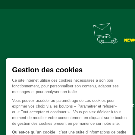
NEW
Pièces détachées
Embrayage - Boite de vitesse / boite de transfert
Câble
Carrosserie / Chassis
Direction
Echappement