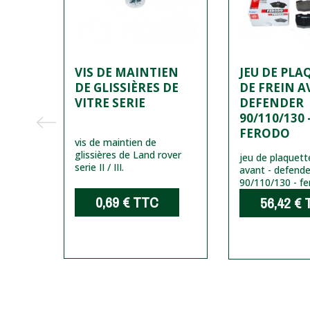
VIS DE MAINTIEN
JEU DE PLA
-
DE GLISSIÈRES DE
DE FREIN A
VITRE SERIE
DEFENDER
90/110/130 
FERODO
 pour:
-
vis de maintien de
au
glissières de Land rover
jeu de plaquett
serie II / III.
avant - defende
90/110/130 - f
C
0,69 €
TTC
56,42 €