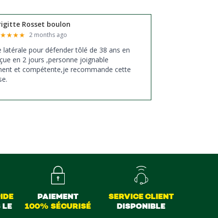
rigitte Rosset boulon
★
★
★
★
★
2 months ago
xe latérale pour défender tôlé de 38 ans en
çue en 2 jours ,personne joignable
ment et compétente,je recommande cette
se.
IDE
PAIEMENT
SERVICE CLIENT
 LE
100% SÉCURISÉ
DISPONIBLE