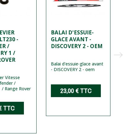
EVIER
BALAI D'ESSUIE-
BOU
LT230 -
GLACE AVANT -
OBTU
R /
DISCOVERY 2 - OEM
DEFE
RY 1 /
PART
ROVER
RANG
Balai d'essuie-glace avant
CLAS
- DISCOVERY 2 - oem
4-RA
er Vitesse
GENU
fender /
1 / Range Rover
23,00 €
TTC
Boucho
boucho
defende
€
TTC
1