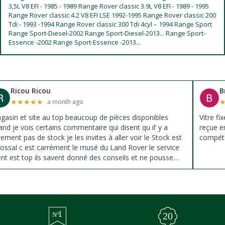
3,5L V8 EFI - 1985 - 1989 Range Rover classic 3.9L V8 EFI - 1989 - 1995
Range Rover classic 4.2 V8 EFI LSE 1992-1995 Range Rover classic 200
Tdi - 1993 -1994 Range Rover classic 300 Tdi 4cyl – 1994 Range Sport
Range Sport-Diesel-2002 Range Sport-Diesel-2013... Range Sport-
Essence -2002 Range Sport-Essence -2013...
Ricou Ricou
B
★
★
★
★
★
a month ago
gasin et site au top beaucoup de pièces disponibles
Vitre fi
nd je vois certains commentaire qui disent qu il’ y a
reçue e
ement pas de stock je les invites à aller voir le Stock est
compéte
lossal c est carrément le musé du Land Rover le service
ient est top ils savent donné des conseils et ne pousse
s à la vente ils sont vraiment au top du top merci à tous