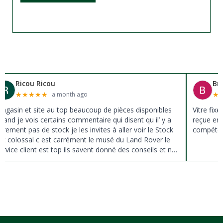
Ricou Ricou
Br
★
★
★
★
★
★
a month ago
agasin et site au top beaucoup de pièces disponibles
Vitre fix
uand je vois certains commentaire qui disent qu il’ y a
reçue en 
ûrement pas de stock je les invites à aller voir le Stock
compéten
st colossal c est carrément le musé du Land Rover le
ervice client est top ils savent donné des conseils et ne
ousse pas à la vente ils sont vraiment au top du top
erci à tous