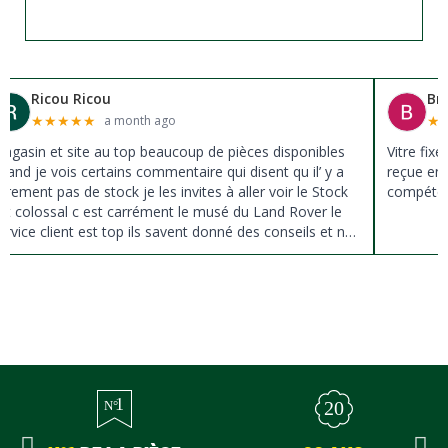
Ricou Ricou
Br
★
★
★
★
★
★
a month ago
agasin et site au top beaucoup de pièces disponibles
Vitre fix
uand je vois certains commentaire qui disent qu il’ y a
reçue en 
ûrement pas de stock je les invites à aller voir le Stock
compéten
st colossal c est carrément le musé du Land Rover le
ervice client est top ils savent donné des conseils et ne
ousse pas à la vente ils sont vraiment au top du top
erci à tous