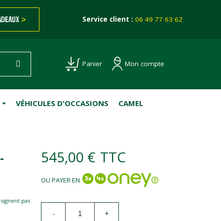
ADEAUX
>
Service client :
06 49 77 63 62
Mon compte
Panier
VÉHICULES D'OCCASIONS
CAMEL
545,00 €
TTC
-
OU PAYER EN
esignent pas
-
+