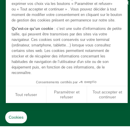
Embrayage - Boite de vitesse / boite de transfert
Câble
Carrosserie / Chassis
Direction
Echappement
Electricité
Freinage
Intérieur
Moteur
Refroidissement / chauffage / clim
Suspension
Système de carburant
Transmission
Jantes / Pneumatiques