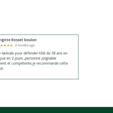
rigitte Rosset boulon
★
★
★
★
★
2 months ago
xe latérale pour défender tôlé de 38 ans en
çue en 2 jours ,personne joignable
ment et compétente,je recommande cette
se.