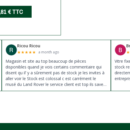
,81 €
TTC
Ricou Ricou
B
★
★
★
★
★
a month ago
Magasin et site au top beaucoup de pièces
Vitre fi
disponibles quand je vois certains commentaire qui
stock re
disent qu il’ y a sûrement pas de stock je les invites à
directe
aller voir le Stock est colossal c est carrément le
entrepri
musé du Land Rover le service client est top ils savent
donné des conseils et ne pousse pas à la vente ils
sont vraiment au top du top merci à tous