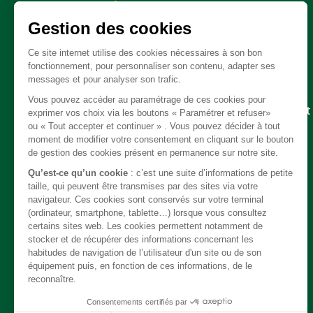
Pièces détachées
Embrayage - Boite de vitesse / boite de transfert
Câble
Carrosserie / Chassis
Direction
Echappement
Electricité
Freinage
Intérieur
Moteur
Refroidissement / chauffage / clim
Suspension
Système de carburant
Transmission