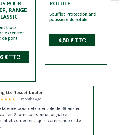
US POUR
ROTULE
ER, RANGE
Soufflet Protection anti
Joint d
LASSIC
poussiere de rotule
inférie
ent blocs
ne excentres
s de pont
4,50 €
TTC
1
é
6 €
TTC
rigitte Rosset boulon
★
★
★
★
★
2 months ago
xe latérale pour défender tôlé de 38 ans en
çue en 2 jours ,personne joignable
ment et compétente,je recommande cette
se.