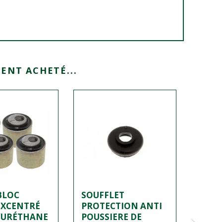
ENT ACHETÉ...
BLOC
SOUFFLET
JOIN
EXCENTRÉ
PROTECTION ANTI
INFÉ
YURÉTHANE
POUSSIERE DE