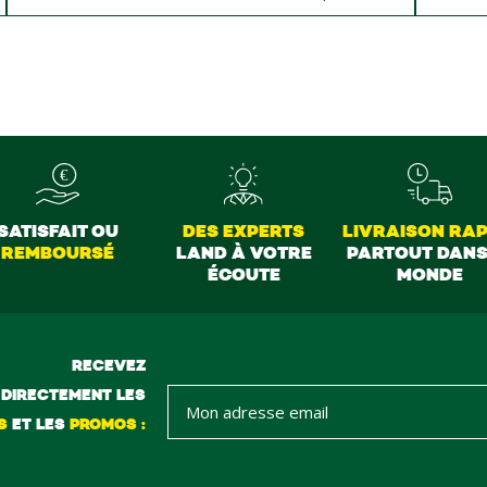
donné des conseils et ne pousse pas à la vente ils
sont vraiment au top du top merci à tous
SATISFAIT OU
DES EXPERTS
LIVRAISON RAP
REMBOURSÉ
LAND À VOTRE
PARTOUT DANS
ÉCOUTE
MONDE
RECEVEZ
DIRECTEMENT LES
S
ET LES
PROMOS :