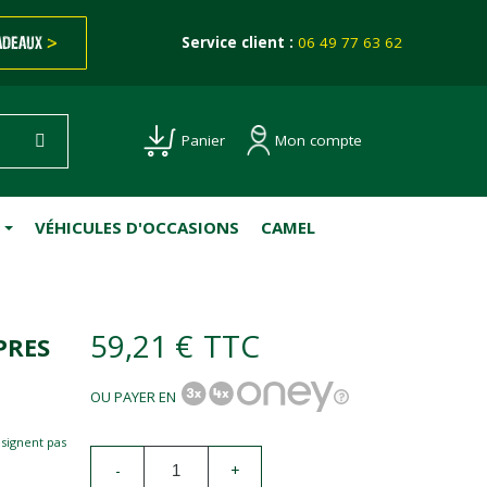
ADEAUX
>
Service client :
06 49 77 63 62
Mon compte
Panier
VÉHICULES D'OCCASIONS
CAMEL
59,21 €
TTC
PRES
OU PAYER EN
esignent pas
-
+