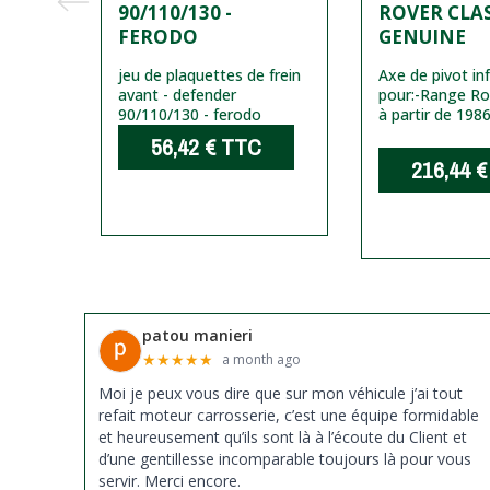
E
90/110/130 -
ROVER CLAS
FERODO
GENUINE
périeur
jeu de plaquettes de frein
Axe de pivot inf
 TD4 -
avant - defender
pour:
-Range Rov
90/110/130 - ferodo
à partir de 1986
C
56,42 €
TTC
216,44 €
patou manieri
★
★
★
★
★
a month ago
Moi je peux vous dire que sur mon véhicule j’ai tout
refait moteur carrosserie, c’est une équipe formidable
et heureusement qu’ils sont là à l’écoute du Client et
d’une gentillesse incomparable toujours là pour vous
servir. Merci encore.