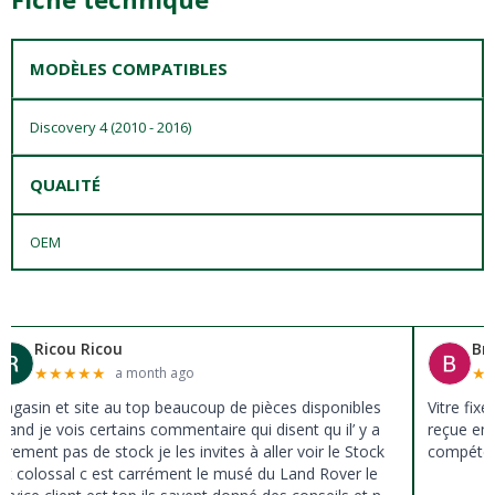
MODÈLES COMPATIBLES
Discovery 4 (2010 - 2016)
QUALITÉ
OEM
Ricou Ricou
Br
★
★
★
★
★
★
a month ago
agasin et site au top beaucoup de pièces disponibles
Vitre fix
uand je vois certains commentaire qui disent qu il’ y a
reçue en 
ûrement pas de stock je les invites à aller voir le Stock
compéten
st colossal c est carrément le musé du Land Rover le