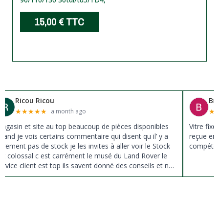
15,00 €
TTC
Ricou Ricou
Br
★
★
★
★
★
★
a month ago
agasin et site au top beaucoup de pièces disponibles
Vitre fix
uand je vois certains commentaire qui disent qu il’ y a
reçue en 
ûrement pas de stock je les invites à aller voir le Stock
compéten
st colossal c est carrément le musé du Land Rover le
ervice client est top ils savent donné des conseils et ne
ousse pas à la vente ils sont vraiment au top du top
erci à tous