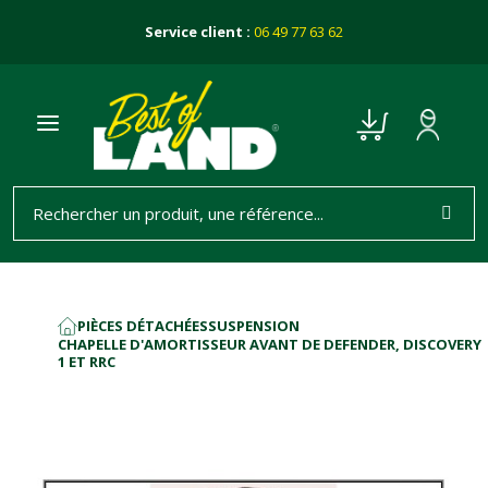
Service client :
06 49 77 63 62
PIÈCES DÉTACHÉES
SUSPENSION
ACCUEIL
CHAPELLE D'AMORTISSEUR AVANT DE DEFENDER, DISCOVERY
1 ET RRC