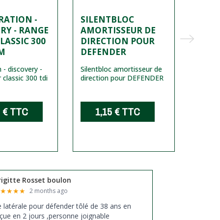
TRATION -
SILENTBLOC
OUTI
RY - RANGE
AMORTISSEUR DE
CEN
LASSIC 300
DIRECTION POUR
D'E
EM
DEFENDER
TDI/
CLUT
on - discovery -
Silentbloc amortisseur de
 classic 300 tdi
direction pour DEFENDER
Outil 
embra
et Seri
 €
TTC
1,15 €
TTC
1
rigitte Rosset boulon
★
★
★
★
★
2 months ago
xe latérale pour défender tôlé de 38 ans en
çue en 2 jours ,personne joignable