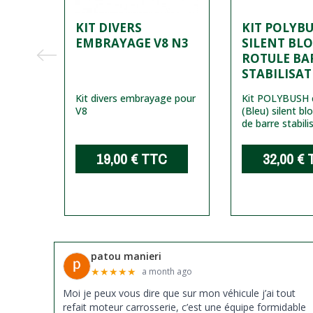
KIT DIVERS
KIT POLYB
EMBRAYAGE V8 N3
SILENT BL
ROTULE BA
STABILISAT
Kit divers embrayage pour
Kit POLYBUSH 
V8
(Bleu) silent bl
de barre stabili
19,00 €
TTC
32,00 €
patou manieri
★
★
★
★
★
a month ago
Moi je peux vous dire que sur mon véhicule j’ai tout
refait moteur carrosserie, c’est une équipe formidable