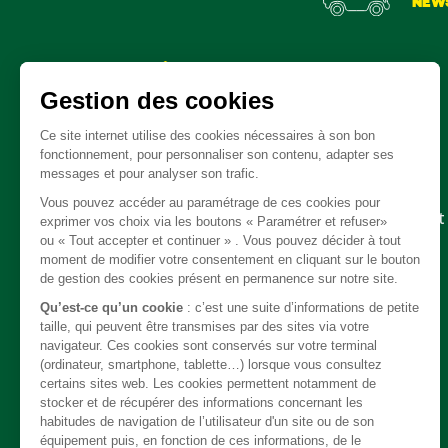
NEW
Pièces détachées
Embrayage - Boite de vitesse / boite de transfert
Câble
Carrosserie / Chassis
Direction
Echappement
Electricité
Freinage
Intérieur
Moteur
Refroidissement / chauffage / clim