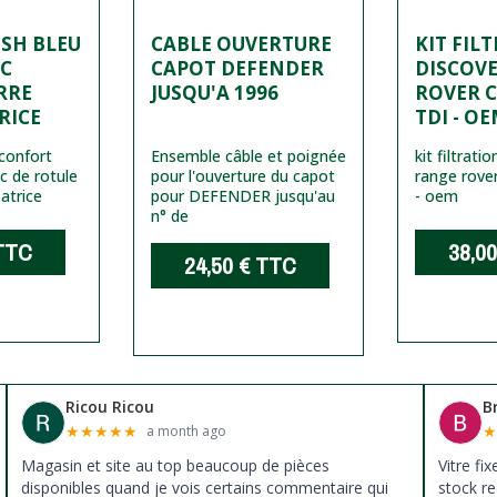
USH BLEU
CABLE OUVERTURE
KIT FIL
OC
CAPOT DEFENDER
DISCOVE
RRE
JUSQU'A 1996
ROVER C
RICE
TDI - O
confort
Ensemble câble et poignée
kit filtrati
oc de rotule
pour l'ouverture du capot
range rover
satrice
pour DEFENDER jusqu'au
- oem
n° de
TTC
38,00
24,50 €
TTC
Ricou Ricou
B
★
★
★
★
★
a month ago
Magasin et site au top beaucoup de pièces
Vitre fi
disponibles quand je vois certains commentaire qui
stock re