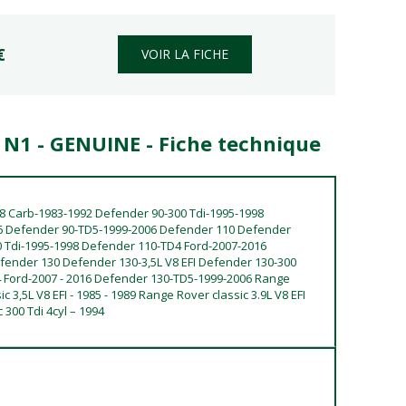
€
VOIR LA FICHE
t N1 - GENUINE - Fiche technique
8 Carb-1983-1992 Defender 90-300 Tdi-1995-1998
6 Defender 90-TD5-1999-2006 Defender 110 Defender
0 Tdi-1995-1998 Defender 110-TD4 Ford-2007-2016
ender 130 Defender 130-3,5L V8 EFI Defender 130-300
 Ford-2007 - 2016 Defender 130-TD5-1999-2006 Range
 3,5L V8 EFI - 1985 - 1989 Range Rover classic 3.9L V8 EFI
 300 Tdi 4cyl – 1994