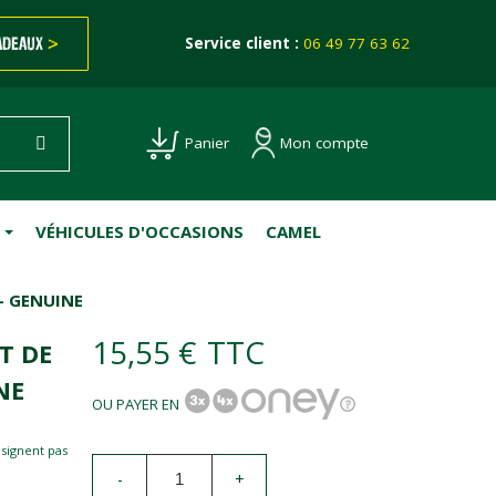
ADEAUX
>
Service client :
06 49 77 63 62
Mon compte
Panier
VÉHICULES D'OCCASIONS
CAMEL
- GENUINE
15,55 €
TTC
T DE
NE
OU PAYER EN
esignent pas
-
+