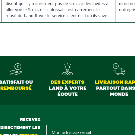
disent qu il’ y a sûrement pas de stock je les invites à
directe
aller voir le Stock est colossal c est carrément le
entrepri
musé du Land Rover le service client est top ils savent
donné des conseils et ne pousse pas à la vente ils
sont vraiment au top du top merci à tous
SATISFAIT OU
DES EXPERTS
LIVRAISON RAP
REMBOURSÉ
LAND À VOTRE
PARTOUT DANS
ÉCOUTE
MONDE
RECEVEZ
DIRECTEMENT LES