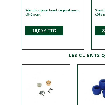
Silentbloc pour tirant de pont avant
Silent
côté pont.
côté p
16,00 €
TTC
3
LES CLIENTS 
ION
FREIN
urite