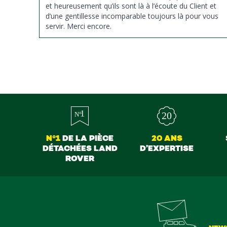
et heureusement qu’ils sont là à l’écoute du Client et
d’une gentillesse incomparable toujours là pour vous
servir. Merci encore.
N°1
DE LA PIÈCE
20 ANS
DÉTACHÉES LAND
D’EXPERTISE
ROVER