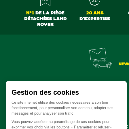
N°1
DE LA PIÈCE
20 ANS
DÉTACHÉES LAND
D’EXPERTISE
ROVER
NEW
Pièces détachées
Embrayage - Boite de vitesse / boite de transfert