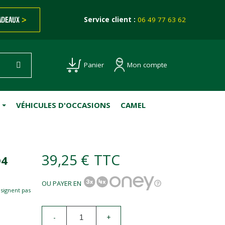
ADEAUX
>
Service client :
06 49 77 63 62
Mon compte
Panier
VÉHICULES D'OCCASIONS
CAMEL
39,25 €
TTC
D4
OU PAYER EN
esignent pas
-
+