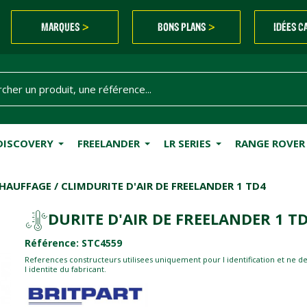
MARQUES
BONS PLANS
IDÉES C
>
>
DISCOVERY
FREELANDER
LR SERIES
RANGE ROVER
HAUFFAGE / CLIM
DURITE D'AIR DE FREELANDER 1 TD4
DURITE D'AIR DE FREELANDER 1 T
Référence: STC4559
References constructeurs utilisees uniquement pour l identification et ne d
l identite du fabricant.