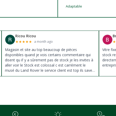
Adaptable
Ricou Ricou
B
★
★
★
★
★
a month ago
Magasin et site au top beaucoup de pièces
Vitre fi
disponibles quand je vois certains commentaire qui
stock re
disent qu il’ y a sûrement pas de stock je les invites à
directe
aller voir le Stock est colossal c est carrément le
entrepri
musé du Land Rover le service client est top ils savent
donné des conseils et ne pousse pas à la vente ils
sont vraiment au top du top merci à tous