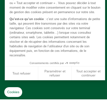
Câble
Carrosserie / Chassis
Direction
Echappement
Electricité
Freinage
Intérieur
Moteur
Refroidissement / chauffage / clim
Suspension
Système de carburant
Transmission
Jantes / Pneumatiques