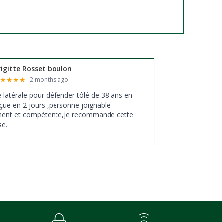
rigitte Rosset boulon
★
★
★
★
★
2 months ago
xe latérale pour défender tôlé de 38 ans en
çue en 2 jours ,personne joignable
ment et compétente,je recommande cette
se.