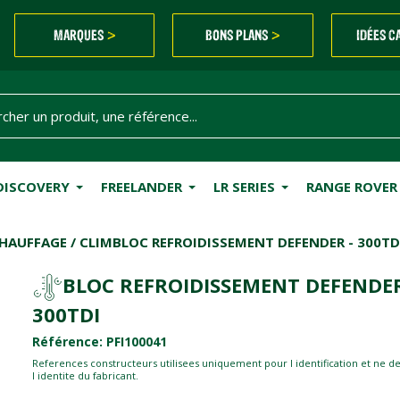
MARQUES
BONS PLANS
IDÉES C
>
>
DISCOVERY
FREELANDER
LR SERIES
RANGE ROVER
HAUFFAGE / CLIM
BLOC REFROIDISSEMENT DEFENDER - 300TD
BLOC REFROIDISSEMENT DEFENDER
300TDI
Référence: PFI100041
References constructeurs utilisees uniquement pour l identification et ne d
l identite du fabricant.