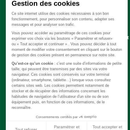
Pièces détachées
Embrayage - Boite de vitesse / boite de transfert
Câble
Carrosserie / Chassis
Direction
Echappement
Electricité
Freinage
Intérieur
Moteur
Refroidissement / chauffage / clim
Suspension
Système de carburant
Transmission
Jantes / Pneumatiques