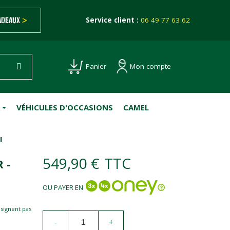
ADEAUX
>
Service client :
06 49 77 63 62
Mon compte
Panier
VÉHICULES D'OCCASIONS
CAMEL
I
549,90 €
TTC
 -
OU PAYER EN
esignent pas
-
+