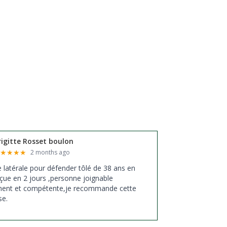
rigitte Rosset boulon
★
★
★
★
★
2 months ago
xe latérale pour défender tôlé de 38 ans en
çue en 2 jours ,personne joignable
ment et compétente,je recommande cette
se.