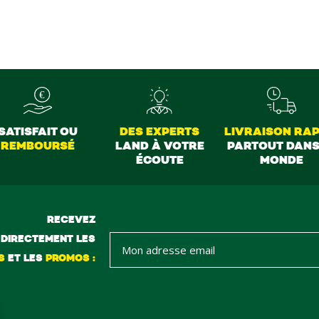
sont vraiment au top du top merci à tous
SATISFAIT OU
DES EXPERTS
LIVRAISON RAP
REMBOURSÉ
LAND À VOTRE
PARTOUT DANS
ÉCOUTE
MONDE
RECEVEZ
DIRECTEMENT LES
S
ET LES
PROMOS :