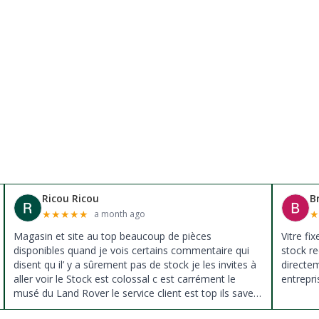
Ricou Ricou
B
★
★
★
★
★
a month ago
Magasin et site au top beaucoup de pièces
Vitre fi
disponibles quand je vois certains commentaire qui
stock re
disent qu il’ y a sûrement pas de stock je les invites à
directe
aller voir le Stock est colossal c est carrément le
entrepri
musé du Land Rover le service client est top ils savent
donné des conseils et ne pousse pas à la vente ils