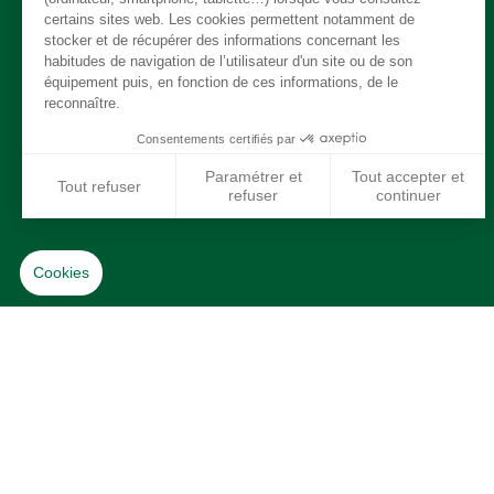
Intérieur
Moteur
Refroidissement / chauffage / clim
Suspension
Système de carburant
Transmission
Jantes / Pneumatiques