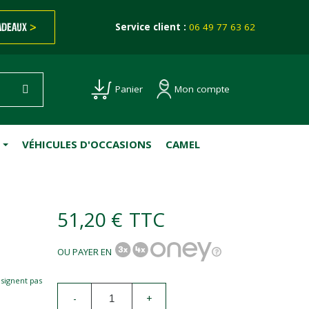
ADEAUX
>
Service client :
06 49 77 63 62
Mon compte
Panier
VÉHICULES D'OCCASIONS
CAMEL
51,20 €
TTC
OU PAYER EN
esignent pas
-
+