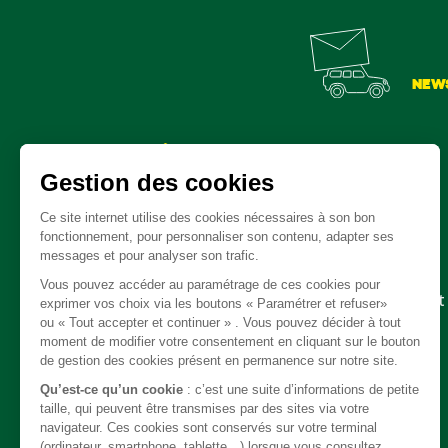
NEW
Pièces détachées
Embrayage - Boite de vitesse / boite de transfert
Câble
Carrosserie / Chassis
Direction
Echappement
Electricité
Freinage