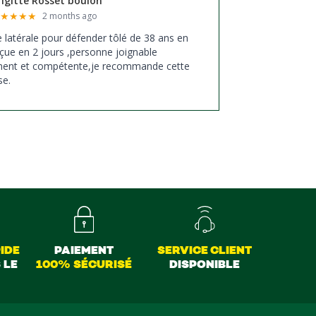
rigitte Rosset boulon
★
★
★
★
★
2 months ago
xe latérale pour défender tôlé de 38 ans en
çue en 2 jours ,personne joignable
ment et compétente,je recommande cette
se.
IDE
PAIEMENT
SERVICE CLIENT
 LE
100% SÉCURISÉ
DISPONIBLE