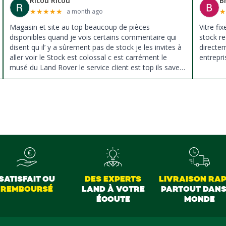
Ricou Ricou
B
★
★
★
★
★
a month ago
Magasin et site au top beaucoup de pièces
Vitre fi
disponibles quand je vois certains commentaire qui
stock re
disent qu il’ y a sûrement pas de stock je les invites à
directe
aller voir le Stock est colossal c est carrément le
entrepri
musé du Land Rover le service client est top ils savent
donné des conseils et ne pousse pas à la vente ils
sont vraiment au top du top merci à tous
SATISFAIT OU
DES EXPERTS
LIVRAISON RAP
REMBOURSÉ
LAND À VOTRE
PARTOUT DANS
ÉCOUTE
MONDE