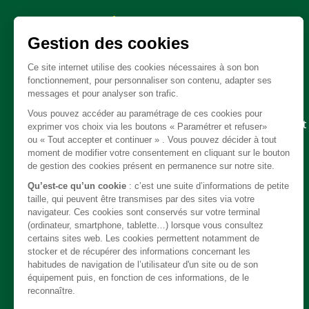
Pièces détachées
Embrayage - Boite de vitesse / boite de transfert
Câble
Carrosserie / Chassis
Direction
Echappement
Electricité
Freinage
Intérieur
Moteur
Refroidissement / chauffage / clim
Suspension
Système de carburant