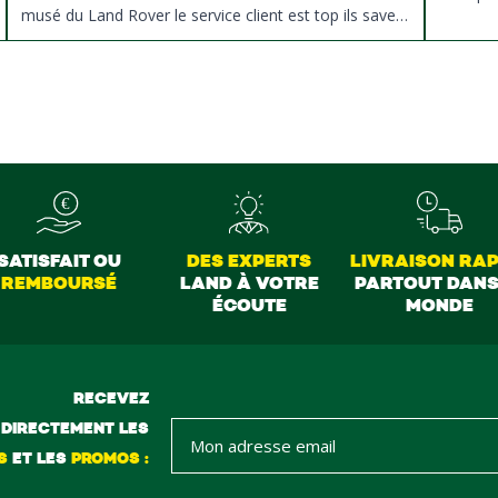
musé du Land Rover le service client est top ils savent
donné des conseils et ne pousse pas à la vente ils
sont vraiment au top du top merci à tous
SATISFAIT OU
DES EXPERTS
LIVRAISON RAP
REMBOURSÉ
LAND À VOTRE
PARTOUT DANS
ÉCOUTE
MONDE
RECEVEZ
DIRECTEMENT LES
S
ET LES
PROMOS :