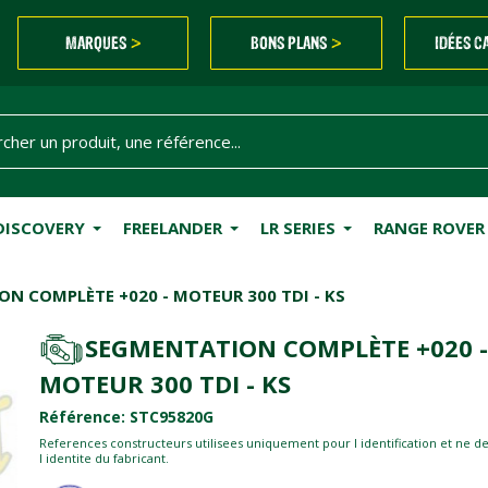
MARQUES
BONS PLANS
IDÉES C
>
>
DISCOVERY
FREELANDER
LR SERIES
RANGE ROVER
N COMPLÈTE +020 - MOTEUR 300 TDI - KS
SEGMENTATION COMPLÈTE +020 -
MOTEUR 300 TDI - KS
Référence: STC95820G
References constructeurs utilisees uniquement pour l identification et ne d
l identite du fabricant.