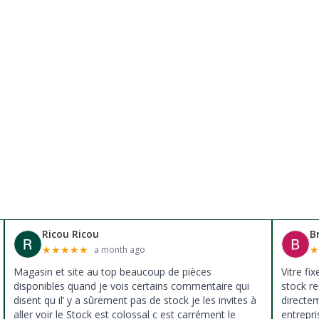
Ricou Ricou
B
★
★
★
★
★
a month ago
Magasin et site au top beaucoup de pièces
Vitre fi
disponibles quand je vois certains commentaire qui
stock re
disent qu il’ y a sûrement pas de stock je les invites à
directe
aller voir le Stock est colossal c est carrément le
entrepri