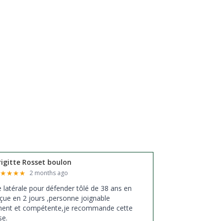
rigitte Rosset boulon
★
★
★
★
★
2 months ago
xe latérale pour défender tôlé de 38 ans en
çue en 2 jours ,personne joignable
ment et compétente,je recommande cette
se.