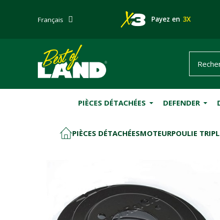
Payez en
3X
Français
PIÈCES DÉTACHÉES
DEFENDER
PIÈCES DÉTACHÉES
MOTEUR
POULIE TRIP
ACCUEIL