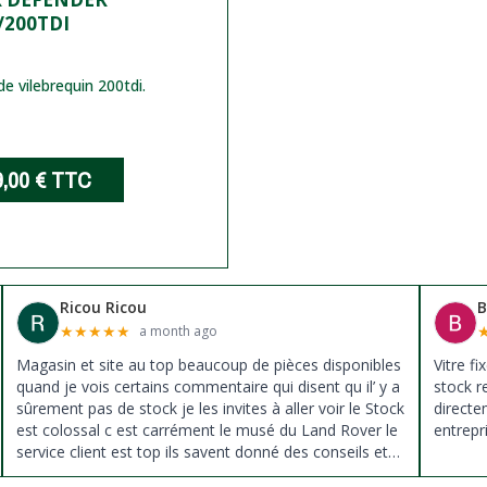
/200TDI
de vilebrequin 200tdi.
9,00 €
TTC
Ricou Ricou
B
★
★
★
★
★
a month ago
Magasin et site au top beaucoup de pièces disponibles
Vitre f
quand je vois certains commentaire qui disent qu il’ y a
stock r
sûrement pas de stock je les invites à aller voir le Stock
direct
est colossal c est carrément le musé du Land Rover le
entrepr
service client est top ils savent donné des conseils et
ne pousse pas à la vente ils sont vraiment au top du