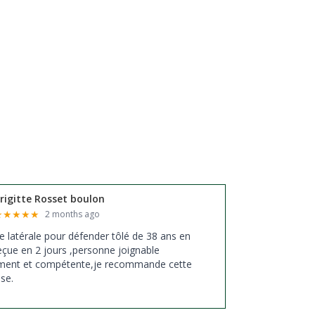
rigitte Rosset boulon
★
★
★
★
★
2 months ago
ixe latérale pour défender tôlé de 38 ans en
eçue en 2 jours ,personne joignable
ement et compétente,je recommande cette
ise.