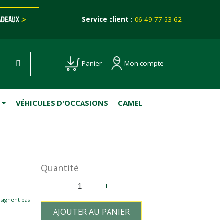
ADEAUX
>
Service client :
06 49 77 63 62
Mon compte
Panier
VÉHICULES D'OCCASIONS
CAMEL
Quantité
-
+
esignent pas
AJOUTER AU PANIER