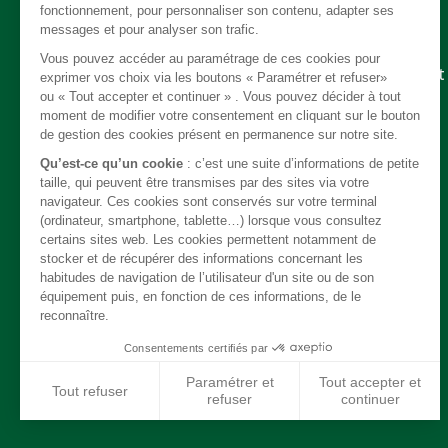
Pièces détachées
Embrayage - Boite de vitesse / boite de transfert
Câble
Carrosserie / Chassis
Direction
Echappement
Electricité
Freinage
Intérieur
Moteur
Refroidissement / chauffage / clim
Suspension
Système de carburant
Transmission
Jantes / Pneumatiques