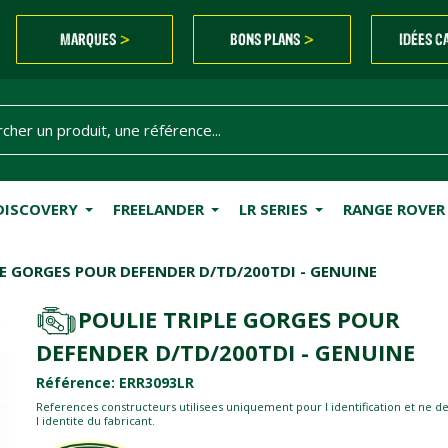
MARQUES
BONS PLANS
IDÉES C
>
>
DISCOVERY
FREELANDER
LR SERIES
RANGE ROVER
LE GORGES POUR DEFENDER D/TD/200TDI - GENUINE
POULIE TRIPLE GORGES POUR
DEFENDER D/TD/200TDI - GENUINE
Référence: ERR3093LR
References constructeurs utilisees uniquement pour l identification et ne d
l identite du fabricant.