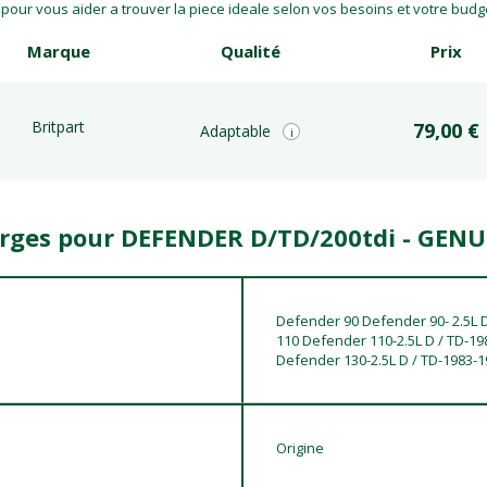
our vous aider a trouver la piece ideale selon vos besoins et votre budget
Marque
Qualité
Prix
Britpart
79,00 €
Adaptable
i
gorges pour DEFENDER D/TD/200tdi - GENU
Defender 90 Defender 90- 2.5L 
110 Defender 110-2.5L D / TD-1
Defender 130-2.5L D / TD-1983-
Origine