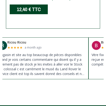
12,40 €
TTC
Ricou Ricou
Br
★
★
★
★
★
★
a month ago
agasin et site au top beaucoup de pièces disponibles
Vitre fix
uand je vois certains commentaire qui disent qu il’ y a
reçue en 
ûrement pas de stock je les invites à aller voir le Stock
compéten
st colossal c est carrément le musé du Land Rover le
ervice client est top ils savent donné des conseils et ne
ousse pas à la vente ils sont vraiment au top du top
erci à tous