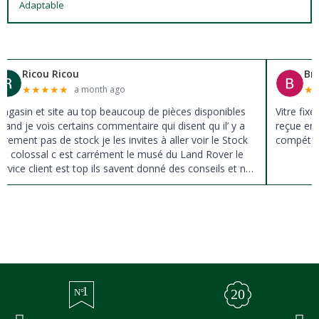
Adaptable
Ricou Ricou
Br
★
★
★
★
★
★
a month ago
agasin et site au top beaucoup de pièces disponibles
Vitre fix
uand je vois certains commentaire qui disent qu il’ y a
reçue en 
ûrement pas de stock je les invites à aller voir le Stock
compéten
st colossal c est carrément le musé du Land Rover le
ervice client est top ils savent donné des conseils et ne
ousse pas à la vente ils sont vraiment au top du top
erci à tous