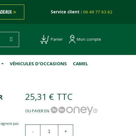
ADEAUX
>
Service client :
06 49 77 63 62
Mon compte
Panier
VÉHICULES D'OCCASIONS
CAMEL
25,31 €
TTC
R
OU PAYER EN
esignent pas
-
+