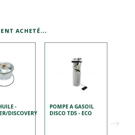
ENT ACHETÉ...
UILE -
POMPE A GASOIL
PLAT
ER/DISCOVERY
DISCO TD5 - ECO
SÉLE
RAPP
BOÎT
DE D