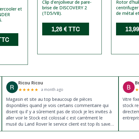
Clip d'enjoliveur de pare-
Rotor d'hui
brise de DISCOVERY 2
centrifuger
tercooler et
(TD5/V8).
de métal et
ENDER
.
1,26 €
TTC
13,99
TTC
Ricou Ricou
B
★
★
★
★
★
a month ago
Magasin et site au top beaucoup de pièces
Vitre fi
disponibles quand je vois certains commentaire qui
stock re
disent qu il’ y a sûrement pas de stock je les invites à
directe
aller voir le Stock est colossal c est carrément le
entrepri
musé du Land Rover le service client est top ils savent
donné des conseils et ne pousse pas à la vente ils
sont vraiment au top du top merci à tous