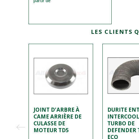
partir de
LES CLIENTS 
JOINT D'ARBRE À
DURITE EN
CAME ARRIÈRE DE
INTERCOOL
R
CULASSE DE
TURBO DE
MOTEUR TD5
DEFENDER T
ECO