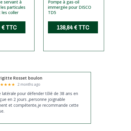
le servant à
Pompe à gas-oil
ET R
 les particules
immergée pour DISCO
 les coller
TD5
Platea
rappor
manuel
 €
TTC
138,84 €
TTC
DISCO
1
rigitte Rosset boulon
★
★
★
★
★
2 months ago
xe latérale pour défender tôlé de 38 ans en
çue en 2 jours ,personne joignable
ment et compétente,je recommande cette
se.