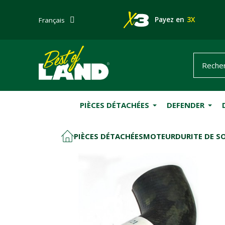
Payez en
3X
Français
PIÈCES DÉTACHÉES
DEFENDER
PIÈCES DÉTACHÉES
MOTEUR
DURITE DE S
ACCUEIL