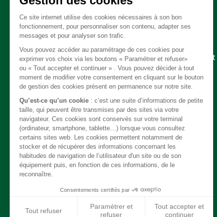
Pièces détachées
Embrayage - Boite de vitesse / boite de transfert
Câble
Carrosserie / Chassis
Direction
Echappement
Electricité
Freinage
Intérieur
Moteur
Refroidissement / chauffage / clim
Suspension
Système de carburant
Transmission
Jantes / Pneumatiques