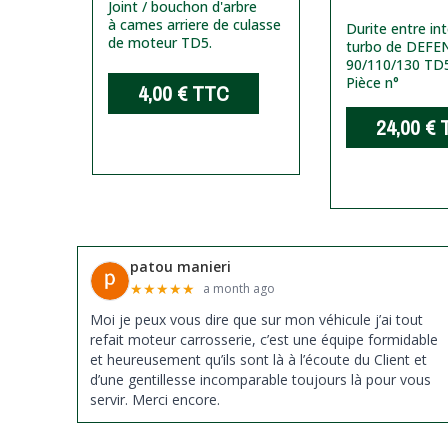
arbre à
Joint / bouchon d'arbre
eur
à cames arriere de culasse
Durite entre in
de moteur TD5.
turbo de DEF
90/110/130 TD5
Pièce n°
C
4,00 €
TTC
24,00 €
patou manieri
★
★
★
★
★
a month ago
Moi je peux vous dire que sur mon véhicule j’ai tout
refait moteur carrosserie, c’est une équipe formidable
et heureusement qu’ils sont là à l’écoute du Client et
d’une gentillesse incomparable toujours là pour vous
servir. Merci encore.