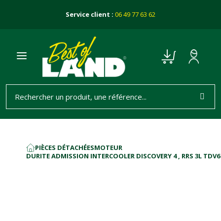
Service client :
06 49 77 63 62
PIÈCES DÉTACHÉES
MOTEUR
ACCUEIL
DURITE ADMISSION INTERCOOLER DISCOVERY 4 , RRS 3L TDV6