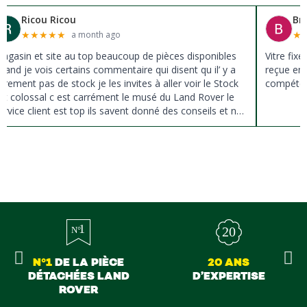
Ricou Ricou
Br
★
★
★
★
★
★
a month ago
agasin et site au top beaucoup de pièces disponibles
Vitre fix
uand je vois certains commentaire qui disent qu il’ y a
reçue en 
ûrement pas de stock je les invites à aller voir le Stock
compéten
st colossal c est carrément le musé du Land Rover le
ervice client est top ils savent donné des conseils et ne
ousse pas à la vente ils sont vraiment au top du top
erci à tous
N°1
DE LA PIÈCE
20 ANS
DÉTACHÉES LAND
D’EXPERTISE
ROVER