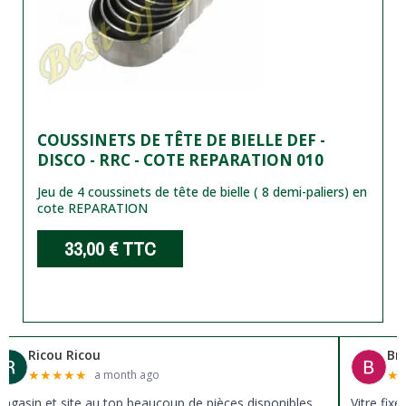
COUSSINETS DE TÊTE DE BIELLE DEF -
DISCO - RRC - COTE REPARATION 010
Jeu de 4 coussinets de tête de bielle ( 8 demi-paliers) en
cote REPARATION
33,00 €
TTC
Ricou Ricou
Br
★
★
★
★
★
★
a month ago
agasin et site au top beaucoup de pièces disponibles
Vitre fix