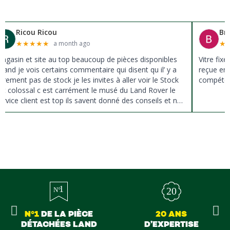
Ricou Ricou
Br
★
★
★
★
★
★
a month ago
agasin et site au top beaucoup de pièces disponibles
Vitre fix
uand je vois certains commentaire qui disent qu il’ y a
reçue en 
ûrement pas de stock je les invites à aller voir le Stock
compéten
st colossal c est carrément le musé du Land Rover le
ervice client est top ils savent donné des conseils et ne
ousse pas à la vente ils sont vraiment au top du top
erci à tous
N°1
DE LA PIÈCE
20 ANS
DÉTACHÉES LAND
D’EXPERTISE