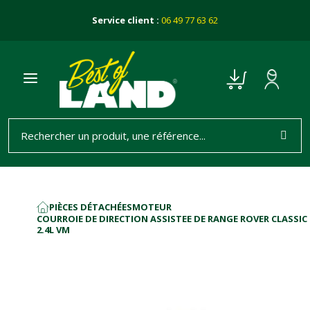
Service client :
06 49 77 63 62
PIÈCES DÉTACHÉES
MOTEUR
ACCUEIL
COURROIE DE DIRECTION ASSISTEE DE RANGE ROVER CLASSIC
2.4L VM