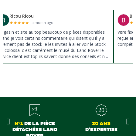
Ricou Ricou
Br
★
★
★
★
★
★
a month ago
agasin et site au top beaucoup de pièces disponibles
Vitre fix
uand je vois certains commentaire qui disent qu il’ y a
reçue en 
ûrement pas de stock je les invites à aller voir le Stock
compéten
st colossal c est carrément le musé du Land Rover le
ervice client est top ils savent donné des conseils et ne
ousse pas à la vente ils sont vraiment au top du top
erci à tous
N°1
DE LA PIÈCE
20 ANS
DÉTACHÉES LAND
D’EXPERTISE
ROVER