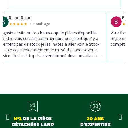
Ricou Ricou
Br
★
★
★
★
★
★
a month ago
agasin et site au top beaucoup de pièces disponibles
Vitre fix
uand je vois certains commentaire qui disent qu il’ y a
reçue en 
ûrement pas de stock je les invites à aller voir le Stock
compéten
st colossal c est carrément le musé du Land Rover le
ervice client est top ils savent donné des conseils et ne
ousse pas à la vente ils sont vraiment au top du top
erci à tous
N°1
DE LA PIÈCE
20 ANS
DÉTACHÉES LAND
D’EXPERTISE