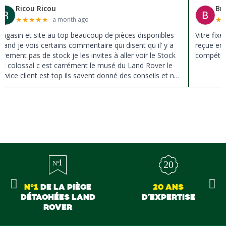
Ricou Ricou
Br
★
★
★
★
★
★
a month ago
agasin et site au top beaucoup de pièces disponibles
Vitre fix
uand je vois certains commentaire qui disent qu il’ y a
reçue en 
ûrement pas de stock je les invites à aller voir le Stock
compéten
st colossal c est carrément le musé du Land Rover le
ervice client est top ils savent donné des conseils et ne
ousse pas à la vente ils sont vraiment au top du top
erci à tous
N°1
DE LA PIÈCE
20 ANS
DÉTACHÉES LAND
D’EXPERTISE
ROVER