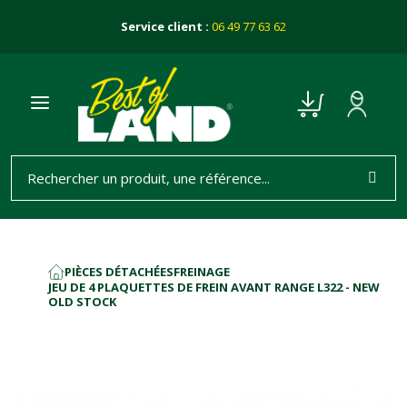
Service client :
06 49 77 63 62
PIÈCES DÉTACHÉES
FREINAGE
ACCUEIL
JEU DE 4 PLAQUETTES DE FREIN AVANT RANGE L322 - NEW
OLD STOCK