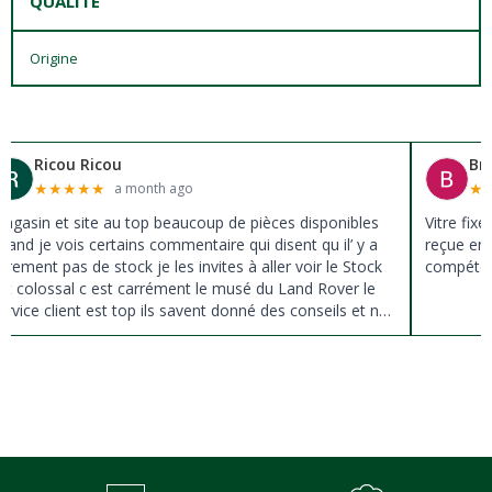
QUALITÉ
Origine
Ricou Ricou
Br
★
★
★
★
★
★
a month ago
agasin et site au top beaucoup de pièces disponibles
Vitre fix
uand je vois certains commentaire qui disent qu il’ y a
reçue en 
ûrement pas de stock je les invites à aller voir le Stock
compéten
st colossal c est carrément le musé du Land Rover le
ervice client est top ils savent donné des conseils et ne
ousse pas à la vente ils sont vraiment au top du top
erci à tous