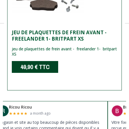
JEU DE PLAQUETTES DE FREIN AVANT -
FREELANDER 1- BRITPART XS
jeu de plaquettes de frein avant - freelander 1- britpart
XS
49,90 €
TTC
Ricou Ricou
Br
★
★
★
★
★
★
a month ago
agasin et site au top beaucoup de pièces disponibles
Vitre fix
uand je vois certains commentaire qui disent qu il’ y a
reçue en 