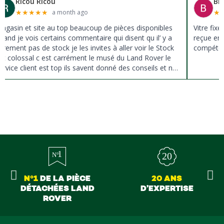
Ricou Ricou
Br
★
★
★
★
★
★
a month ago
agasin et site au top beaucoup de pièces disponibles
Vitre fix
uand je vois certains commentaire qui disent qu il’ y a
reçue en 
ûrement pas de stock je les invites à aller voir le Stock
compéten
st colossal c est carrément le musé du Land Rover le
ervice client est top ils savent donné des conseils et ne
ousse pas à la vente ils sont vraiment au top du top
erci à tous
N°1
DE LA PIÈCE
20 ANS
DÉTACHÉES LAND
D’EXPERTISE
ROVER