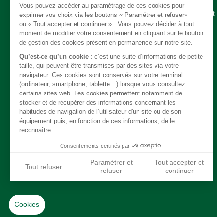
Pièces détachées
Embrayage - Boite de vitesse / boite de transfert
Câble
Carrosserie / Chassis
Direction
Echappement
Electricité
Freinage
Intérieur
Moteur
Refroidissement / chauffage / clim
Suspension
Système de carburant
Transmission
Jantes / Pneumatiques