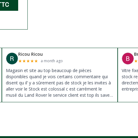
TTC
Ricou Ricou
B
★
★
★
★
★
a month ago
Magasin et site au top beaucoup de pièces
Vitre fi
disponibles quand je vois certains commentaire qui
stock re
disent qu il’ y a sûrement pas de stock je les invites à
directe
aller voir le Stock est colossal c est carrément le
entrepri
musé du Land Rover le service client est top ils savent
donné des conseils et ne pousse pas à la vente ils
sont vraiment au top du top merci à tous