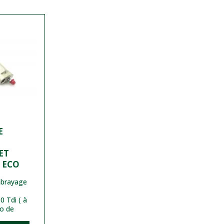
E
ET
- ECO
mbrayage
 Tdi ( à
ro de