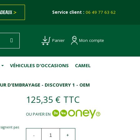
ADEAUX
>
Service client :
06 49 77 63 62
Mon compte
Panier
VÉHICULES D'OCCASIONS
CAMEL
UR D'EMBRAYAGE - DISCOVERY 1 - OEM
125,35 €
TTC
OU PAYER EN
esignent pas
-
+