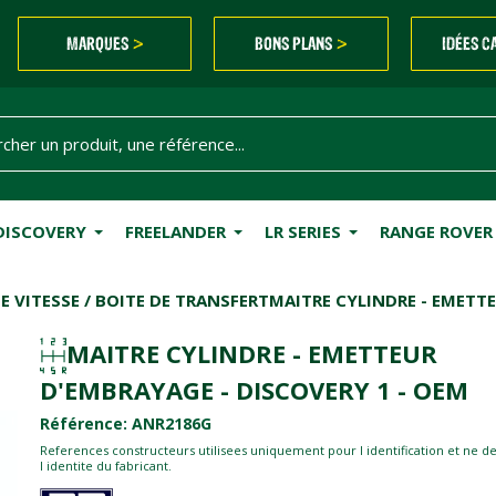
MARQUES
BONS PLANS
IDÉES C
>
>
DISCOVERY
FREELANDER
LR SERIES
RANGE ROVER
E VITESSE / BOITE DE TRANSFERT
MAITRE CYLINDRE - EMETTE
MAITRE CYLINDRE - EMETTEUR
D'EMBRAYAGE - DISCOVERY 1 - OEM
Référence: ANR2186G
References constructeurs utilisees uniquement pour l identification et ne d
l identite du fabricant.