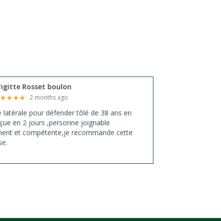
rigitte Rosset boulon
★
★
★
★
★
2 months ago
xe latérale pour défender tôlé de 38 ans en
çue en 2 jours ,personne joignable
ment et compétente,je recommande cette
se.