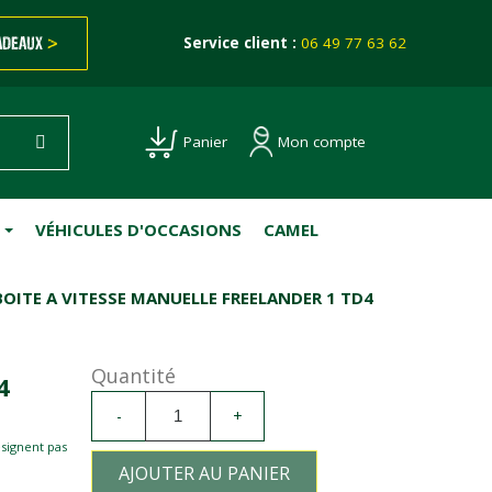
ADEAUX
>
Service client :
06 49 77 63 62
Mon compte
Panier
VÉHICULES D'OCCASIONS
CAMEL
BOITE A VITESSE MANUELLE FREELANDER 1 TD4
Quantité
4
-
+
esignent pas
AJOUTER AU PANIER