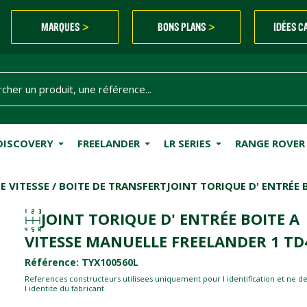
MARQUES
BONS PLANS
IDÉES C
>
>
DISCOVERY
FREELANDER
LR SERIES
RANGE ROVER
E VITESSE / BOITE DE TRANSFERT
JOINT TORIQUE D' ENTRÉE 
JOINT TORIQUE D' ENTRÉE BOITE A
VITESSE MANUELLE FREELANDER 1 TD
Référence: TYX100560L
References constructeurs utilisees uniquement pour l identification et ne d
l identite du fabricant.