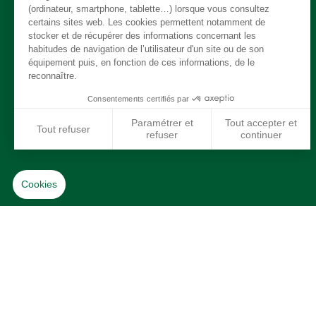
Freinage
Intérieur
Moteur
Refroidissement / chauffage / clim
Suspension
Système de carburant
Transmission
Jantes / Pneumatiques