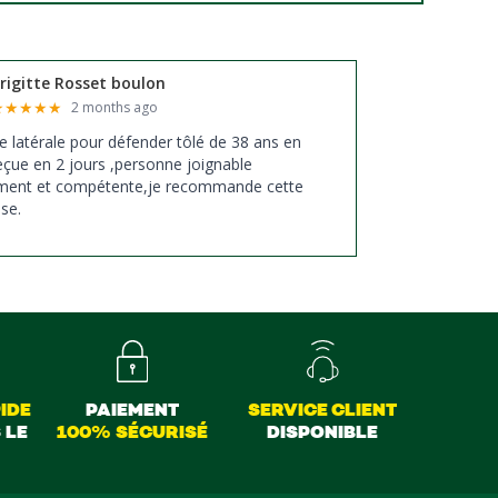
rigitte Rosset boulon
★
★
★
★
★
2 months ago
ixe latérale pour défender tôlé de 38 ans en
eçue en 2 jours ,personne joignable
ement et compétente,je recommande cette
ise.
IDE
PAIEMENT
SERVICE CLIENT
 LE
100% SÉCURISÉ
DISPONIBLE