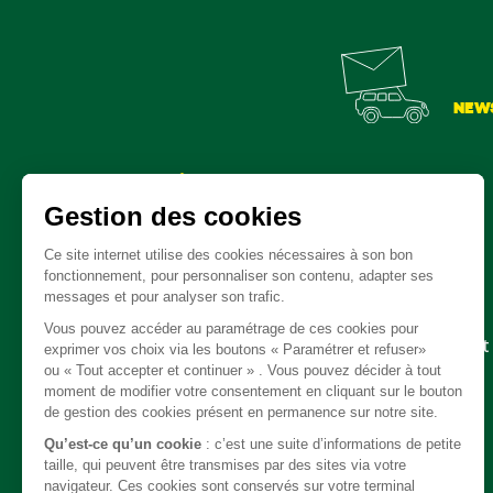
NEW
Pièces détachées
Embrayage - Boite de vitesse / boite de transfert
Câble
Carrosserie / Chassis
Direction
Echappement
Electricité