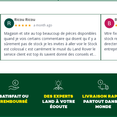
Ricou Ricou
B
★
★
★
★
★
a month ago
Magasin et site au top beaucoup de pièces disponibles
Vitre f
quand je vois certains commentaire qui disent qu il’ y a
stock r
sûrement pas de stock je les invites à aller voir le Stock
direct
est colossal c est carrément le musé du Land Rover le
entrepr
service client est top ils savent donné des conseils et
ne pousse pas à la vente ils sont vraiment au top du
top merci à tous
SATISFAIT OU
DES EXPERTS
LIVRAISON RAP
REMBOURSÉ
LAND À VOTRE
PARTOUT DANS
ÉCOUTE
MONDE