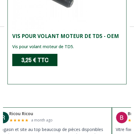
VIS POUR VOLANT MOTEUR DE TD5 - OEM
Vis pour volant moteur de TD5.
3,25 €
TTC
Ricou Ricou
Br
★
★
★
★
★
★
a month ago
agasin et site au top beaucoup de pièces disponibles
Vitre fix