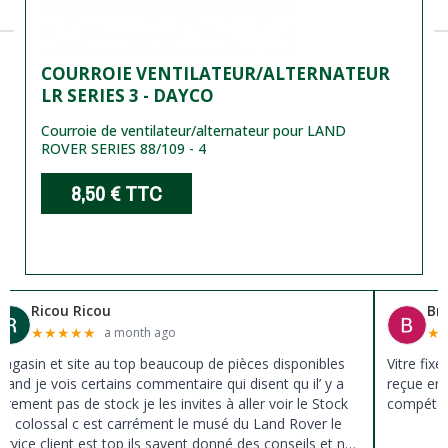
COURROIE VENTILATEUR/ALTERNATEUR
LR SERIES 3 - DAYCO
Courroie de ventilateur/alternateur pour LAND
ROVER SERIES 88/109 - 4
8,50 €
TTC
Ricou Ricou
Br
★
★
★
★
★
★
a month ago
agasin et site au top beaucoup de pièces disponibles
Vitre fix
uand je vois certains commentaire qui disent qu il’ y a
reçue en 
ûrement pas de stock je les invites à aller voir le Stock
compéten
st colossal c est carrément le musé du Land Rover le
ervice client est top ils savent donné des conseils et ne