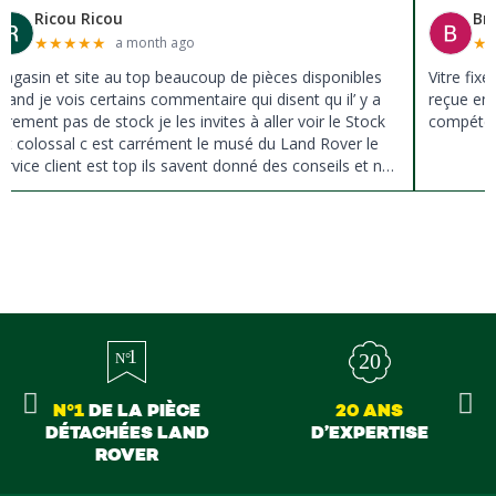
Ricou Ricou
Br
★
★
★
★
★
★
a month ago
agasin et site au top beaucoup de pièces disponibles
Vitre fix
uand je vois certains commentaire qui disent qu il’ y a
reçue en 
ûrement pas de stock je les invites à aller voir le Stock
compéten
st colossal c est carrément le musé du Land Rover le
ervice client est top ils savent donné des conseils et ne
ousse pas à la vente ils sont vraiment au top du top
erci à tous
N°1
DE LA PIÈCE
20 ANS
DÉTACHÉES LAND
D’EXPERTISE
ROVER